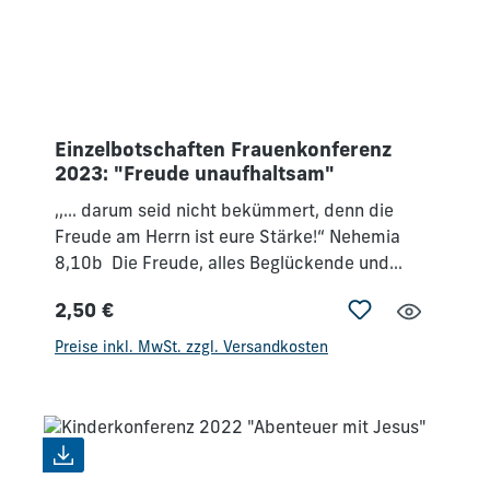
ich: Freut euch!“ Philipper 4,4
Einzelbotschaften Frauenkonferenz
2023: "Freude unaufhaltsam"
,,… darum seid nicht bekümmert, denn die
Freude am Herrn ist eure Stärke!“ Nehemia
8,10b Die Freude, alles Beglückende und
Schöne. Tiefe Begeisterung, die unaufhaltsam
2,50 €
ist. Nicht zu bremsen – die Stärke, die durch
Regulärer Preis:
die Freude freigesetzt wird. Sich allezeit am
Preise inkl. MwSt. zzgl. Versandkosten
Herrn freuen, denn er ist unsere Stärke. Gott ist
unser treuer Begleiter. Zerstörte Beziehungen –
stellt er wieder her. Verletzten Herzen – bringt
er Heilung. Er tröstet, er liebt vollkommen.
„Freut euch im Herrn allezeit; abermals sage