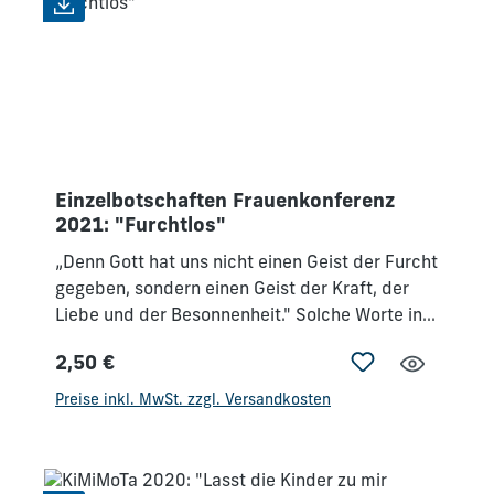
betrachten, wie wir in unserem Alltag furchtlos
mit Gott leben können. Wie sieht das ganz
praktisch aus? Tania Harris aus Australien,
Tamar Afriat aus Israel und Anjana Beyer aus
Deutschland wollen uns ganz persönlich mit in
dieses Thema „Furchtlos“ hineinnehmen.
Einzelbotschaften Frauenkonferenz
2021: "Furchtlos"
„Denn Gott hat uns nicht einen Geist der Furcht
gegeben, sondern einen Geist der Kraft, der
Liebe und der Besonnenheit." Solche Worte in
einem anhaltenden Corona-Lockdown können
2,50 €
für uns sehr herausfordernd sein und ebenso
Regulärer Preis:
ermutigend, denn Gott möchte uns Kraft, Liebe
Preise inkl. MwSt. zzgl. Versandkosten
und Besonnenheit schenken und unsere Furcht
und Angst nehmen.Wir wollen auf unserer
diesjährigen Online-Frauenkonferenz das