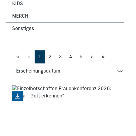
KIDS
MERCH
Sonstiges
Seite
Seite
Seite
Seite
Seite
1
2
3
4
5