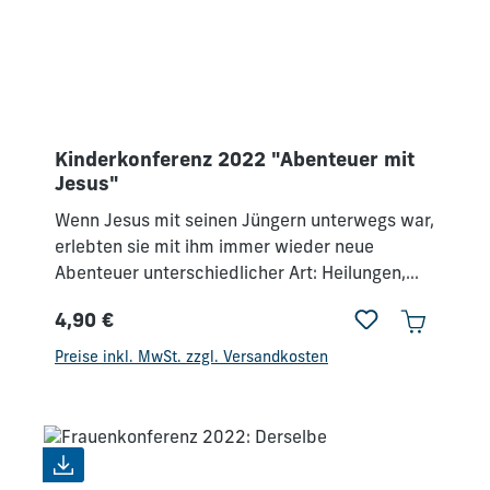
ich: Freut euch!“ Philipper 4,4
Kinderkonferenz 2022 "Abenteuer mit
Jesus"
Wenn Jesus mit seinen Jüngern unterwegs war,
erlebten sie mit ihm immer wieder neue
Abenteuer unterschiedlicher Art: Heilungen,
Befreiungen, Abwendung von
4,90 €
Umweltkatastrophen – und sogar auf dem
Regulärer Preis:
Wasser gehen. In dieser Kinderkonferenz
Preise inkl. MwSt. zzgl. Versandkosten
nehmen wir dich in die Abenteuer mit hinein,
die seine Jünger erlebt haben. Darüber hinaus
wirst du auch ganz persönliche Abenteuer mit
Jesus erleben. 4 Lehreinheiten zu den
Elternseminaren