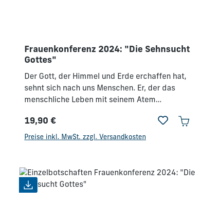
Frauenkonferenz 2024: "Die Sehnsucht
Gottes"
Der Gott, der Himmel und Erde erchaffen hat,
sehnt sich nach uns Menschen. Er, der das
menschliche Leben mit seinem Atem
hervorgerufen und die Allmacht hat, alles
19,90 €
durch sein Wort zu verändern, sagt:"Ich selbst
Regulärer Preis:
werde in meinem Heiligtum unter euch wohnen
Preise inkl. MwSt. zzgl. Versandkosten
und mich nie wieder von euch abwenden. Ja,
bei euch will ich leben, ich will euer Gott sein
und ihr sollt mein Volk sein." (3.Mo 26, 11-12 -
Hfa). Gottes Herz schlägt für uns Menschen.In
den Tagen der Konferenz wollen wir das Leben
weniger aus unserer, sondern vielmehr aus
Gottes Perspektive anschauen.Wonach sehnt