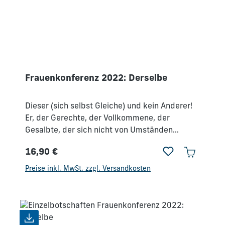
Frauenkonferenz 2022: Derselbe
Dieser (sich selbst Gleiche) und kein Anderer!
Er, der Gerechte, der Vollkommene, der
Gesalbte, der sich nicht von Umständen
beeinflussen lässt.Der Erlöser am Kreuz, der
16,90 €
sich selbst Gleichbleibende."Jesus Christus ist
Regulärer Preis:
derselbe gestern und heute und in Ewigkeit!"
Preise inkl. MwSt. zzgl. Versandkosten
(Hebr 13,8 - SCH) Er möchte dir in deiner
Herausforderung begegnen, dich stärken und
ermutigen, gemeinsam mit ihm im Glauben
neue Schritte zu gehen.