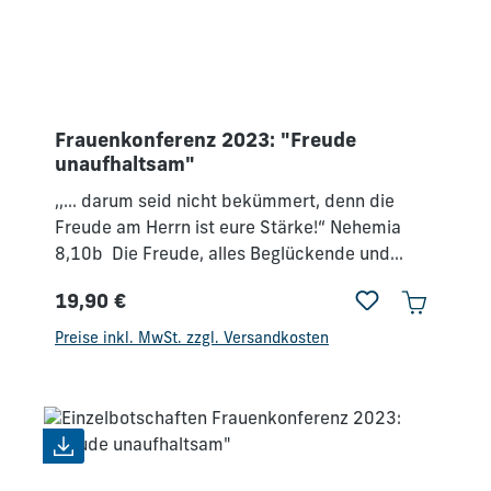
Frauenkonferenz 2023: "Freude
unaufhaltsam"
,,… darum seid nicht bekümmert, denn die
Freude am Herrn ist eure Stärke!“ Nehemia
8,10b Die Freude, alles Beglückende und
Schöne. Tiefe Begeisterung, die unaufhaltsam
19,90 €
ist. Nicht zu bremsen – die Stärke, die durch
Regulärer Preis:
die Freude freigesetzt wird. Sich allezeit am
Preise inkl. MwSt. zzgl. Versandkosten
Herrn freuen, denn er ist unsere Stärke. Gott ist
unser treuer Begleiter. Zerstörte Beziehungen –
stellt er wieder her. Verletzten Herzen – bringt
er Heilung. Er tröstet, er liebt vollkommen.
„Freut euch im Herrn allezeit; abermals sage