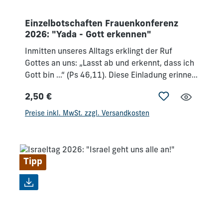
Einzelbotschaften Frauenkonferenz
2026: "Yada - Gott erkennen"
Inmitten unseres Alltags erklingt der Ruf
Gottes an uns: „Lasst ab und erkennt, dass ich
Gott bin …“ (Ps 46,11). Diese Einladung erinnert
uns daran, dass innere Ruhe und Frieden nicht
2,50 €
in äußeren Umständen liegen, sondern in der
Regulärer Preis:
Erkenntnis unseres Gottes. Er fordert uns auf,
Preise inkl. MwSt. zzgl. Versandkosten
von dem „abzulassen“, was uns umtreibt, und
ihm zu vertrauen.Wir haben einen großen und
mächtigen Gott, dem niemand vergleichbar ist.
Ihn in seinem Wesen zu erkennen, lässt uns
Tipp
aufatmen, setzt uns frei und verändert uns. –
Lass Dich einladen, während dieser Konferenz
unseren Gott noch tiefer zu erkennen.