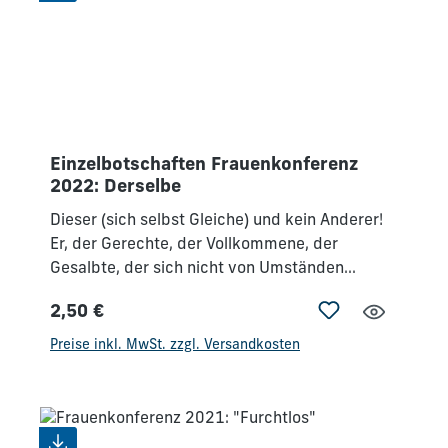
Einzelbotschaften Frauenkonferenz
2022: Derselbe
Dieser (sich selbst Gleiche) und kein Anderer!
Er, der Gerechte, der Vollkommene, der
Gesalbte, der sich nicht von Umständen
beeinflussen lässt.Der Erlöser am Kreuz, der
2,50 €
sich selbst Gleichbleibende."Jesus Christus ist
Regulärer Preis:
derselbe gestern und heute und in Ewigkeit!"
Preise inkl. MwSt. zzgl. Versandkosten
(Hebr 13,8 - SCH) Er möchte dir in deiner
Herausforderung begegnen, dich stärken und
ermutigen, gemeinsam mit ihm im Glauben
neue Schritte zu gehen.