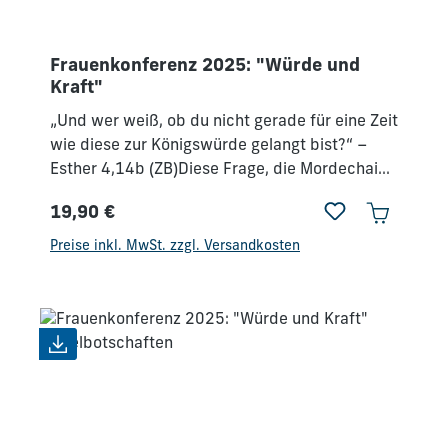
Frauenkonferenz 2025: "Würde und
Kraft"
„Und wer weiß, ob du nicht gerade für eine Zeit
wie diese zur Königswürde gelangt bist?“ –
Esther 4,14b (ZB)Diese Frage, die Mordechai
der Königin Esther stellte, können wir auch uns
19,90 €
stellen. Jesus, der König aller Könige, verleiht
Regulärer Preis:
uns als Töchter Gottes eine königliche Würde
Preise inkl. MwSt. zzgl. Versandkosten
und bringt uns in Position, um seinen Auftrag
zu erfüllen – und das „in einer Zeit wie
dieser“.Bist du mit dieser königlichen Würde
umkleidet – oder hast du mehr dein Scheitern,
deine eigenen Unzulänglichkeiten und Makel
vor Augen? Siehst du den göttlichen Sinn und
Auftrag in deinen Lebenssituationen – oder
wird dein Alltag manchmal eher von Kraft-