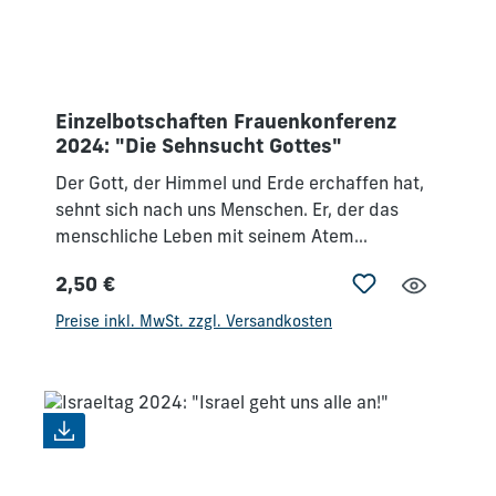
sich unser Gott?
Einzelbotschaften Frauenkonferenz
2024: "Die Sehnsucht Gottes"
Der Gott, der Himmel und Erde erchaffen hat,
sehnt sich nach uns Menschen. Er, der das
menschliche Leben mit seinem Atem
hervorgerufen und die Allmacht hat, alles
2,50 €
durch sein Wort zu verändern, sagt:"Ich selbst
Regulärer Preis:
werde in meinem Heiligtum unter euch wohnen
Preise inkl. MwSt. zzgl. Versandkosten
und mich nie wieder von euch abwenden. Ja,
bei euch will ich leben, ich will euer Gott sein
und ihr sollt mein Volk sein." (3.Mo 26, 11-12 -
Hfa). Gottes Herz schlägt für uns Menschen.In
den Tagen der Konferenz wollen wir das Leben
weniger aus unserer, sondern vielmehr aus