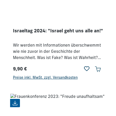
Gottes Perspektive anschauen.Wonach sehnt
sich unser Gott?
Israeltag 2024: "Israel geht uns alle an!"
Wir werden mit Informationen überschwemmt
wie nie zuvor in der Geschichte der
Menschheit. Was ist Fake? Was ist Wahrheit?
Was ist wichtig? Und welche Rolle spielt dabei
9,90 €
die Bibel? An diesem Israeltag erinnern wir
Regulärer Preis:
auch an das Massaker vom 7. Oktober 2023
Preise inkl. MwSt. zzgl. Versandkosten
und setzen einen Schwerpunkt auf
gemeinsames Gebet für Israel, das sich heute
an sieben Fronten verteidigen muss! Auch
unser Land braucht unsere Gebete
notwendiger denn je.