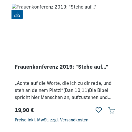
Frauenkonferenz 2019: "Stehe auf..."
„Achte auf die Worte, die ich zu dir rede, und
steh an deinem Platz!“(Dan 10,11)Die Bibel
spricht hier Menschen an, aufzustehen und
Verantwortung zu übernehmen, damit sie ihr
19,90 €
Umfeld beeinflussen und andere prägen
Regulärer Preis:
können. Je nach Lebenssituation heißt das,
Preise inkl. MwSt. zzgl. Versandkosten
sich in der Familie, im Berufsleben, im Umfeld