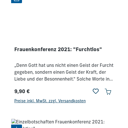
Frauenkonferenz 2021: "Furchtlos"
„Denn Gott hat uns nicht einen Geist der Furcht
gegeben, sondern einen Geist der Kraft, der
Liebe und der Besonnenheit." Solche Worte in
einem anhaltenden Corona-Lockdown können
9,90 €
für uns sehr herausfordernd sein und ebenso
Regulärer Preis:
ermutigend, denn Gott möchte uns Kraft, Liebe
Preise inkl. MwSt. zzgl. Versandkosten
und Besonnenheit schenken und unsere Furcht
und Angst nehmen.Wir wollen auf unserer
diesjährigen Online-Frauenkonferenz das
Thema „Furchtlos“ genauer unter dem Aspekt