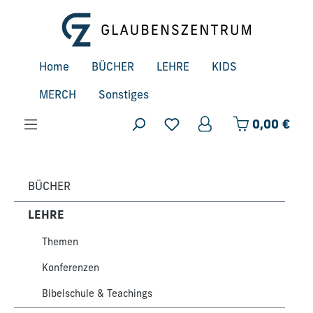
Zum Hauptinhalt springen
Home
BÜCHER
LEHRE
KIDS
MERCH
Sonstiges
Ware
0,00 €
BÜCHER
LEHRE
Themen
Konferenzen
Bibelschule & Teachings