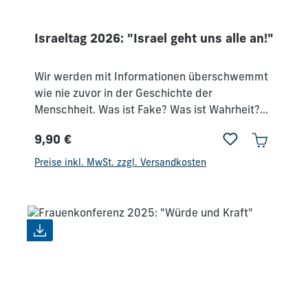
Israeltag 2026: "Israel geht uns alle an!"
Wir werden mit Informationen überschwemmt
wie nie zuvor in der Geschichte der
Menschheit. Was ist Fake? Was ist Wahrheit?
Was ist wichtig? Und welche Rolle spielt dabei
9,90 €
die Bibel?An diesem Israeltag kamen Gäste
Regulärer Preis:
aus Israel, die uns mithineingenommen haben,
Preise inkl. MwSt. zzgl. Versandkosten
was wirklich im Mittleren Osten los ist und was
es mit uns hier in Deutschland und besonders
mit uns als Christen zu tun hat.