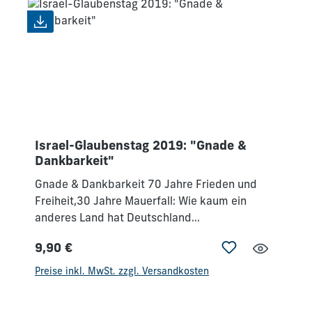
geknechtet sind, in die Freiheit führen können.
Wilkin van de Kamp hat viel geforscht und
Erfahrung gesammelt, wie wir Menschen durch
Christus freisetzen dürfen, sodass sie in Gottes
Bestimmung wandeln können.
Israel-Glaubenstag 2019: "Gnade &
Dankbarkeit"
Gnade & Dankbarkeit 70 Jahre Frieden und
Freiheit,30 Jahre Mauerfall: Wie kaum ein
anderes Land hat Deutschland
Wiederherstellung erlebt. Dafür wollen wir Gott
9,90 €
danken. Verantwortung & Vision Beten wir für
Regulärer Preis:
einen geistlichen Aufbruch und Hinwendung zu
Preise inkl. MwSt. zzgl. Versandkosten
Gottes Wort! Stehen wir zu Israel und für eine
Erneuerung der deutsch-israelischen