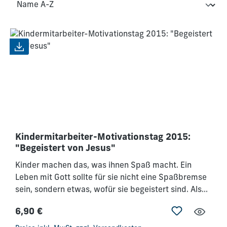
Kindermitarbeiter-Motivationstag 2015:
"Begeistert von Jesus"
Kinder machen das, was ihnen Spaß macht. Ein
Leben mit Gott sollte für sie nicht eine Spaßbremse
sein, sondern etwas, wofür sie begeistert sind. Als
Kindermitarbeiter bist du eine Person, die ihnen das
6,90 €
weitergibt und ihnen zeigt: „Schmeckt und seht,
Regulärer Preis:
unser Gott ist gut“. Dieser Tag soll dazu dienen, dass