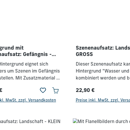
grund mit
Szenenaufsatz: Lands
aufsatz: Gefängnis -
GROSS
Hintergrund eignet sich
Dieser Szenenaufsatz ka
ers um Szenen im Gefängnis
Hintergrund "Wasser und
tellen. Mit Zusatzmaterial &
kombiniert werden und b
aufsätzen.
Möglichkeiten, verschie
€
22,90 €
Geschichten, wie z.B. die
rer Preis:
Regulärer Preis:
Bergpredigt, nachzustell
nkl. MwSt. zzgl. Versandkosten
Preise inkl. MwSt. zzgl. Ver
Szenenaufsatz ist im Del
enthalten.