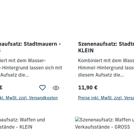
aufsatz: Stadtmauern -
Szenenaufsatz: Stadt
S
KLEIN
ert mit dem Wasser-
Kombiniert mit dem Wass
Hintergrund lassen sich mit
Himmel-Hintergrund lasse
Aufsatz die
diesem Aufsatz die
edensten Geschichten z.B.
verschiedensten Geschich
€
11,90 €
 die Stadt Jericho
rund um die Stadt Jerich
rer Preis:
Regulärer Preis:
n.Dieser Szenenaufsatz ist
erzählen.Dieser Szenenau
nkl. MwSt. zzgl. Versandkosten
Preise inkl. MwSt. zzgl. Ver
BO-SET enthalten.Passend
im COMBO-SET enthalten
arat erhältlichen
zum separat erhältlichen
rund: Wasser & Himmel
Hintergrund: Wasser & H