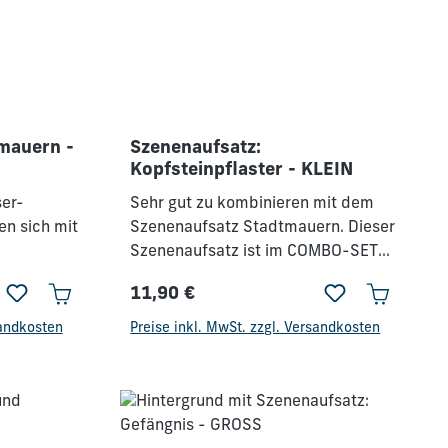
mauern -
Szenenaufsatz:
Kopfsteinpflaster - KLEIN
er-
Sehr gut zu kombinieren mit dem
n sich mit
Szenenaufsatz Stadtmauern. Dieser
Szenenaufsatz ist im COMBO-SET
ten z.B.
enthalten.
11,90 €
o
Regulärer Preis:
fsatz ist
sandkosten
Preise inkl. MwSt. zzgl. Versandkosten
.Passend
immel