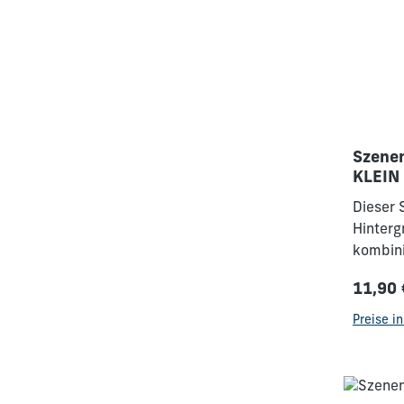
Szenen
KLEIN
Dieser 
Hinterg
kombini
Möglich
11,90 
Geschic
Regulä
Bergpre
Preise i
Szenena
enthalt