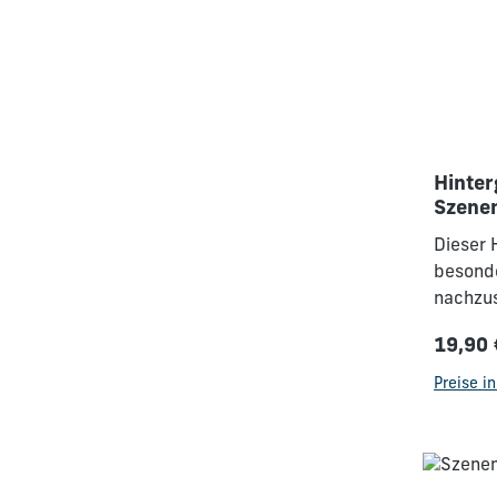
Hinter
Szenen
KLEIN
Dieser 
besond
nachzus
Szenen
19,90 
Regulä
Preise i