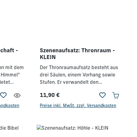
chaft -
Szenenaufsatz: Thronraum -
KLEIN
nn mit dem
Der Thronraumaufsatz besteht aus
 Himmel"
drei Säulen, einem Vorhang sowie
ietet
Stufen. Er verwandelt den
dene
Hintergrund "Innenraum antik" in
11,90 €
 der
einen majestätischen Thronsaal. Ein
Regulärer Preis:
en.Dieser
Ort für Salomos Empfänge oder den
sandkosten
Preise inkl. MwSt. zzgl. Versandkosten
uxe Set
predigenden Paulus.