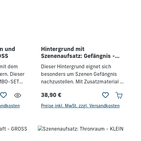
en und
Hintergrund mit
OSS
Szenenaufsatz: Gefängnis -
GROSS
 mit dem
Dieser Hintergrund eignet sich
rn. Dieser
besonders um Szenen Gefängnis
OMBO-SET
nachzustellen. Mit Zusatzmaterial &
Szenenaufsätzen. Maße
38,90 €
Hintergrund: 120 x 80 cm
Regulärer Preis:
sandkosten
Preise inkl. MwSt. zzgl. Versandkosten