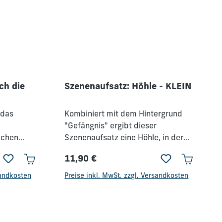
ch die
Szenenaufsatz: Höhle - KLEIN
 das
Kombiniert mit dem Hintergrund
"Gefängnis" ergibt dieser
ichen
Szenenaufsatz eine Höhle, in der
sich David vor König Saul vor dem
11,90 €
Tod verschont haben könnte.
Regulärer Preis:
Passend zum separat erhältichen
sandkosten
Preise inkl. MwSt. zzgl. Versandkosten
Hintergrund: Gefängnis