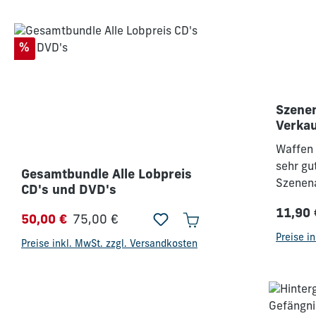
Produktgalerie überspringen
Rabatt
%
Szenen
Verkau
Waffen 
sehr gu
Gesamtbundle Alle Lobpreis
Szenen
CD's und DVD's
Szenen
11,90 
enthalt
Regulärer Preis:
50,00 €
75,00 €
Regulä
Verkaufspreis:
Preise i
Preise inkl. MwSt. zzgl. Versandkosten