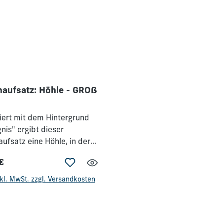
aufsatz: Höhle - GROß
ert mit dem Hintergrund
nis" ergibt dieser
ufsatz eine Höhle, in der
vid vor König Saul vor dem
€
schont haben könnte.
rer Preis:
 zum separat erhältichen
nkl. MwSt. zzgl. Versandkosten
rund: Gefängnis