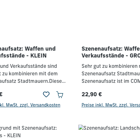
aufsatz: Waffen und
Szenenaufsatz: Waff
fsstände - KLEIN
Verkaufsstände - GR
und Verkaufsstände sind
Sehr gut zu kombinieren
t zu kombinieren mit dem
Szenenaufsatz Stadtmaue
aufsatz Stadtmauern.Dieser
Szenenaufsatz ist im C
aufsatz ist im COMBO-SET
enthalten.
€
22,90 €
en.
rer Preis:
Regulärer Preis:
nkl. MwSt. zzgl. Versandkosten
Preise inkl. MwSt. zzgl. Ver