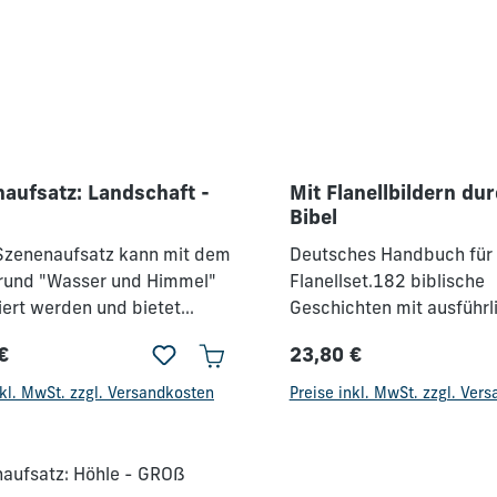
aufsatz: Landschaft -
Mit Flanellbildern dur
Bibel
Szenenaufsatz kann mit dem
Deutsches Handbuch für
rund "Wasser und Himmel"
Flanellset.182 biblische
ert werden und bietet
Geschichten mit ausführl
keiten, verschiedene
Szenenbildern.
€
23,80 €
hten, wie z.B. die der
rer Preis:
Regulärer Preis:
digt, nachzustellen.Dieser
nkl. MwSt. zzgl. Versandkosten
Preise inkl. MwSt. zzgl. Ver
ufsatz ist im Deluxe Set
en.