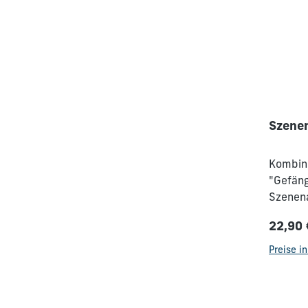
Szenen
Kombini
"Gefäng
Szenena
sich Da
22,90 
Tod ver
Regulä
Passend
Preise i
Hinterg