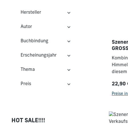
Hersteller
Autor
Buchbindung
Szenen
GROS
Erscheinungsjahr
Kombini
Himmel-
Thema
diesem 
verschi
22,90 
Preis
rund um
Regulä
erzähle
Preise i
im COM
zum sep
Hinterg
HOT SALE!!!!