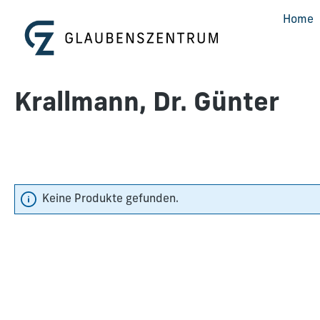
m Hauptinhalt springen
Zur Suche springen
Zur Hauptnavigation springen
Home
Krallmann, Dr. Günter
Keine Produkte gefunden.