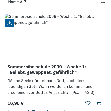
Sommerbibelschule 2009 - Woche 1:
"Geliebt, gewappnet, gefährlich"
"Meine Seele dürstet nach Gott, nach dem
lebendigen Gott: Wann werde ich kommen und
erscheinen vor Gottes Angesicht?" (Psalm 42,3)
Gemeinsam wollen wir Gottes Angesicht suchen!
16,90 €
Denn Gott, der Herr, redete mit Mose von Angesicht
Regulärer Preis:
zu Angesicht, wie ein Mann mit seinem Freund redet.