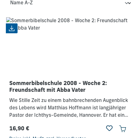
Sommerbibelschule 2008 - Woche 2:
Freundschaft mit Abba Vater
Wie Stille Zeit zu einem bahnbrechenden Augenblick
des Lebens wird Matthias Hoffmann ist langjähriger
Pastor der Ichthys-Gemeinde, Hannover. Er hat eine
besondere Gabe, anderen Menschen das Vaterherz
16,90 €
Gottes zu vermitteln. Inhalt:Plenen - Wie ist Gott-
Regulärer Preis:
Gott ist für dich - Lebe in der Auferstehungskraft