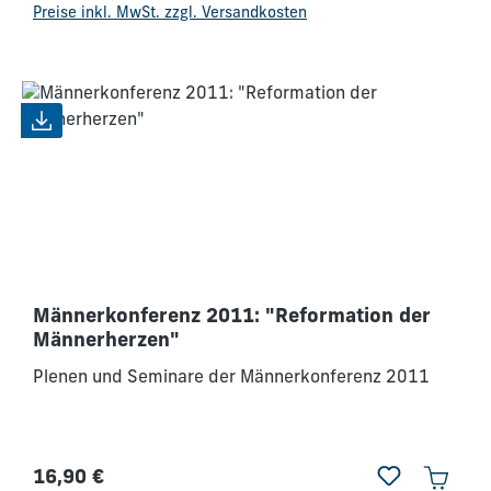
Beziehungs- und Kommunikationsfähigkeit als
Preise inkl. MwSt. zzgl. Versandkosten
erlernbare Künste. Ein muss für jeden Christen, der
in leitender Verantwortung steht. Inhalt: christlicher
Glaube handfest im ganzheitlichen Lebensstil -
Kinder, unserer Informationsgesellschaft oder
Kinder des Lichts? - Opfer meiner Umstände oder
fruchtbringender Täter - geistliche Priesterschaft -
frommer Manager oder geistlicher Unternehmer?
Männerkonferenz 2011: "Reformation der
Männerherzen"
Plenen und Seminare der Männerkonferenz 2011
16,90 €