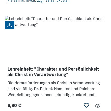
Preise inkl. MwSt. zzgl. Versandkosten
Lehreinheit: "Charakter und Persönlichkeit
als Christ in Verantwortung"
Die Herausforderungen als Christ in Verantwortung
sind vielfältig. Dr. Patrick Hamilton und Rainhard
Wedeleit begegnen ihnen lebendig, konkret und
absolut motivierend. Es geht um den "robusten
6,90 €
Glauben", um Führungsqualitäten, Schein oder Sein,
Regulärer Preis: