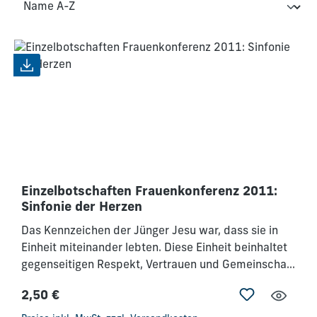
Einzelbotschaften Frauenkonferenz 2011:
Sinfonie der Herzen
Das Kennzeichen der Jünger Jesu war, dass sie in
Einheit miteinander lebten. Diese Einheit beinhaltet
gegenseitigen Respekt, Vertrauen und Gemeinschaft
- anstatt Einsamkeit. Genau dieses
2,50 €
Erkennungsmerkmal möchten wir neu ergreifen! Für
Regulärer Preis:
die „ältere Generation" bedeutet das, die gewohnte