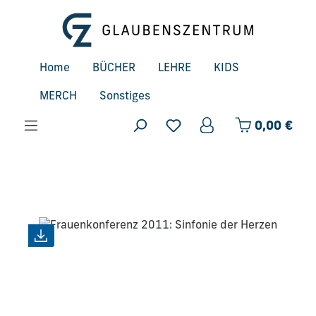
Zum Hauptinhalt springen
Home
BÜCHER
LEHRE
KIDS
MERCH
Sonstiges
Ware
0,00 €
Bildergalerie überspringen