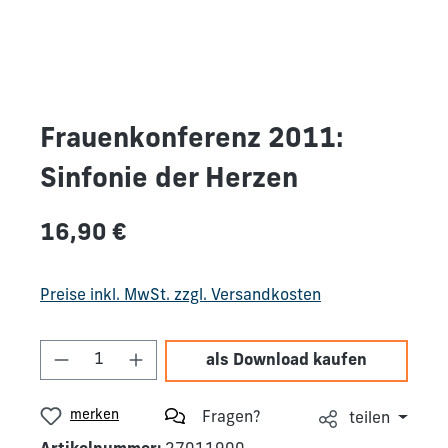
Frauenkonferenz 2011:
Sinfonie der Herzen
Regulärer Preis:
16,90 €
Preise inkl. MwSt. zzgl. Versandkosten
Produkt Anzahl: Gib den gewünschten We
als Download kaufen
merken
Fragen?
teilen