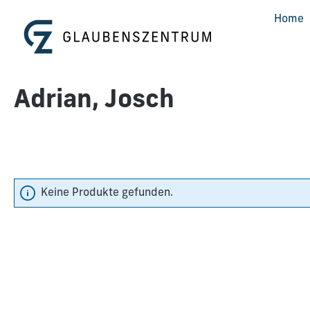
m Hauptinhalt springen
Zur Suche springen
Zur Hauptnavigation springen
Home
Adrian, Josch
Keine Produkte gefunden.