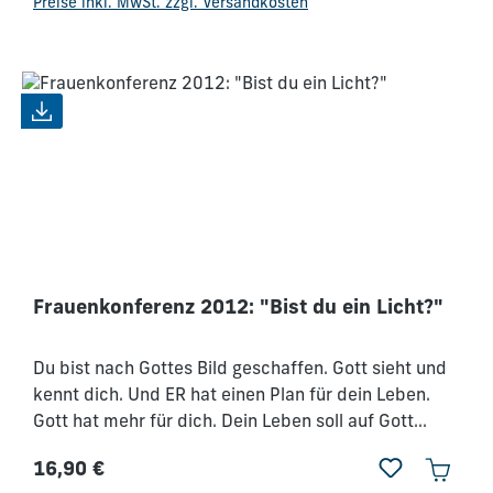
Preise inkl. MwSt. zzgl. Versandkosten
darum ist auch dein Leben RELEVANT!
Frauenkonferenz 2012: "Bist du ein Licht?"
Du bist nach Gottes Bild geschaffen. Gott sieht und
kennt dich. Und ER hat einen Plan für dein Leben.
Gott hat mehr für dich. Dein Leben soll auf Gott
hinweisen, soll ihn widerspiegeln. Gott liebt jeden
16,90 €
von uns. - Er hat eine Berufung für dich, die so
Regulärer Preis: