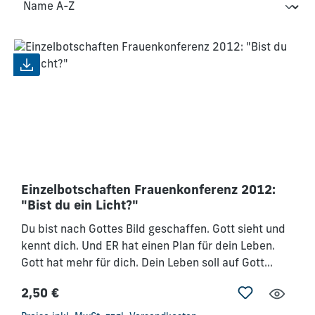
Einzelbotschaften Frauenkonferenz 2012:
"Bist du ein Licht?"
Du bist nach Gottes Bild geschaffen. Gott sieht und
kennt dich. Und ER hat einen Plan für dein Leben.
Gott hat mehr für dich. Dein Leben soll auf Gott
hinweisen, soll ihn widerspiegeln. Gott liebt jeden
2,50 €
von uns. - Er hat eine Berufung für dich, die so
Regulärer Preis:
einzigartig ist wie du selbst. Du bist ein Original,