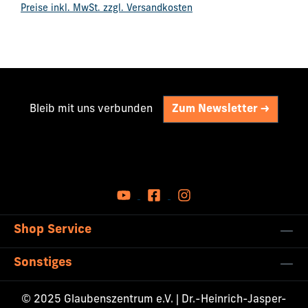
einzigartig ist wie du selbst. Du bist ein Original,
Preise inkl. MwSt. zzgl. Versandkosten
darum ist auch dein Leben RELEVANT!
Bleib mit uns verbunden
Zum Newsletter ->
Shop Service
Sonstiges
© 2025 Glaubenszentrum e.V. | Dr.-Heinrich-Jasper-