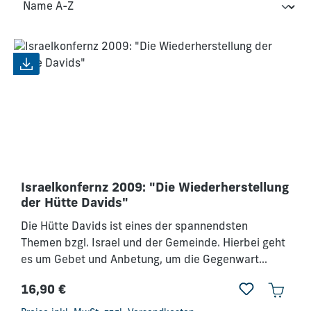
Israelkonfernz 2009: "Die Wiederherstellung
der Hütte Davids"
Die Hütte Davids ist eines der spannendsten
Themen bzgl. Israel und der Gemeinde. Hierbei geht
es um Gebet und Anbetung, um die Gegenwart
Gottes, um Freiheit und Gesetz sowie um die
16,90 €
Haltung der Gemeinde gegebüber dem Volk Israel.
Regulärer Preis:
Gleichzeitig war die Hütte Davids ein Platz göttlicher