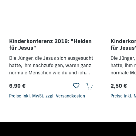
Kinderkonferenz 2019: "Helden
Kinderkon
für Jesus"
für Jesus
Die Jünger, die Jesus sich ausgesucht
Die Jünger,
hatte, ihm nachzufolgen, waren ganz
hatte, ihm
normale Menschen wie du und ich.
normale Me
Jeder von ihnen hatte seine Fehler
Jeder von i
6,90 €
2,50 €
und persönlichen Macken. Doch das
und persön
Regulärer Preis:
Regulärer 
hielt Jesus nicht davon ab, sie zu
hielt Jesus
Preise inkl. MwSt. zzgl. Versandkosten
Preise inkl.
trainieren und auszubilden, sodass sie
trainieren 
das Reich Gottes auf der Welt
das Reich G
heldenhaft weiterbrachten. Jesus
heldenhaft
braucht auch heute noch Leute wie
braucht au
dich und mich, die ihn, sein Wort und
dich und mi