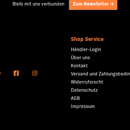
en da, wo sie gerade sind,
Bleib mit uns verbunden
Zum Newsletter ->
 dementsprechend leben.
s das mit seinen Jüngern
 dann kann er es auch mit
st dies auch dein Wunsch? –
ie Kinderkonferenz genau
Shop Service
st du für sein
Händler-Login
gramm bereit? Komm und
Über uns
3 Lehreinheiten zu den
naren
Kontakt
Versand und Zahlungsbedi
Widerrufsrecht
Datenschutz
AGB
Impressum