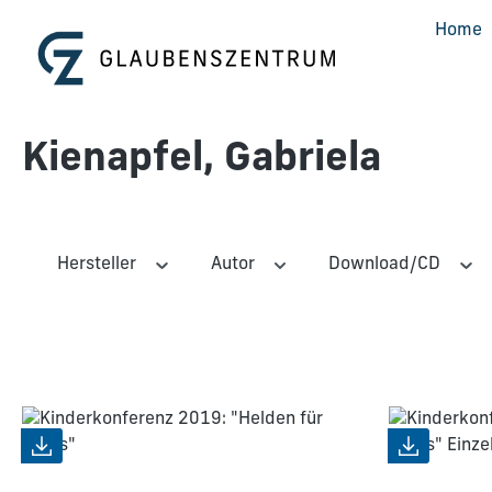
m Hauptinhalt springen
Zur Suche springen
Zur Hauptnavigation springen
Home
Kienapfel, Gabriela
Hersteller
Autor
Download/CD