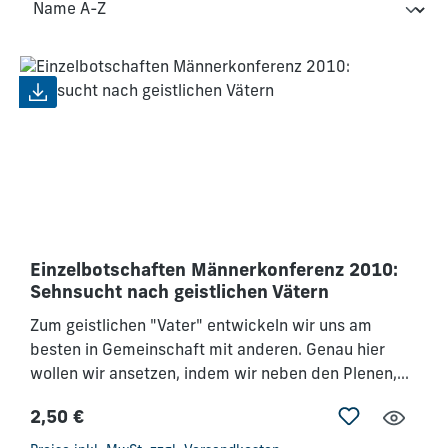
Einzelbotschaften Männerkonferenz 2010:
Sehnsucht nach geistlichen Vätern
Zum geistlichen "Vater" entwickeln wir uns am
besten in Gemeinschaft mit anderen. Genau hier
wollen wir ansetzen, indem wir neben den Plenen,
Trainingseinheiten und Anbetungszeitenunser
2,50 €
Konferenzkonzept durch intensive
Regulärer Preis:
Kleingruppenarbeit erweitern. Deshalb möchten wir