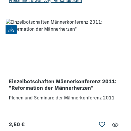
Preise inkl. MwSt. zzgl. Versandkosten
gerade Pastoren und Leiter ermutigen, zusammen
mit den Männern ihrer Gemeinde ein Teil
dieserwichtigen Konferenz zu sein. Wir werden
verändert und bauen zu Hause darauf auf -
miteinander. Mögen wir den Vater im Himmel immer
mehr erkennen und ihm immer ähnlicher werden.
Einzelbotschaften Männerkonferenz 2011:
"Reformation der Männerherzen"
Plenen und Seminare der Männerkonferenz 2011
2,50 €
Regulärer Preis: