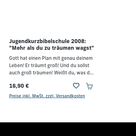
Jugendkurzbibelschule 2008:
"Mehr als du zu träumen wagst"
Gott hat einen Plan mit genau deinem
Leben! Er träumt groß! Und du sollst
auch groß träumen! Weißt du, was du
mit deinem Leben anfangen willst? -
16,90 €
Gott schon! Erlebe, dass Gott deine
Regulärer Preis:
Vorstellung von dem, was er in deinem
Preise inkl. MwSt. zzgl. Versandkosten
Leben machen kann, sprengt. Wage es
zu denken, wie Gott denkt.