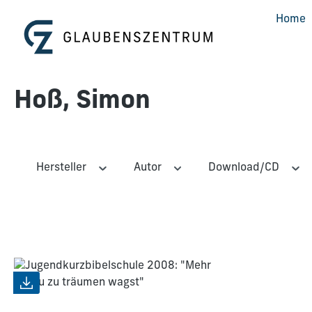
m Hauptinhalt springen
Zur Suche springen
Zur Hauptnavigation springen
Home
Hoß, Simon
Hersteller
Autor
Download/CD