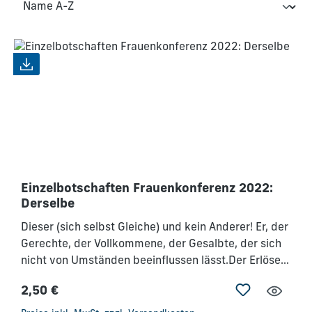
Einzelbotschaften Frauenkonferenz 2022:
Derselbe
Dieser (sich selbst Gleiche) und kein Anderer! Er, der
Gerechte, der Vollkommene, der Gesalbte, der sich
nicht von Umständen beeinflussen lässt.Der Erlöser
am Kreuz, der sich selbst Gleichbleibende."Jesus
2,50 €
Christus ist derselbe gestern und heute und in
Regulärer Preis:
Ewigkeit!"(Hebr 13,8 - SCH) Er möchte dir in deiner