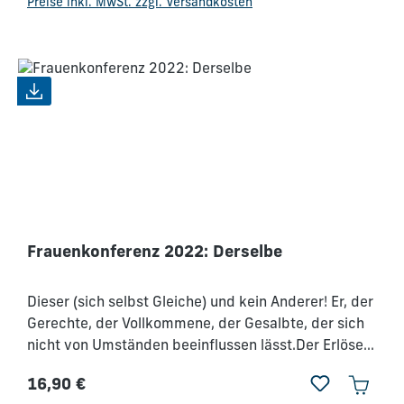
Preise inkl. MwSt. zzgl. Versandkosten
Herausforderung begegnen, dich stärken und
ermutigen, gemeinsam mit ihm im Glauben neue
Schritte zu gehen.
Frauenkonferenz 2022: Derselbe
Dieser (sich selbst Gleiche) und kein Anderer! Er, der
Gerechte, der Vollkommene, der Gesalbte, der sich
nicht von Umständen beeinflussen lässt.Der Erlöser
am Kreuz, der sich selbst Gleichbleibende."Jesus
16,90 €
Christus ist derselbe gestern und heute und in
Regulärer Preis: