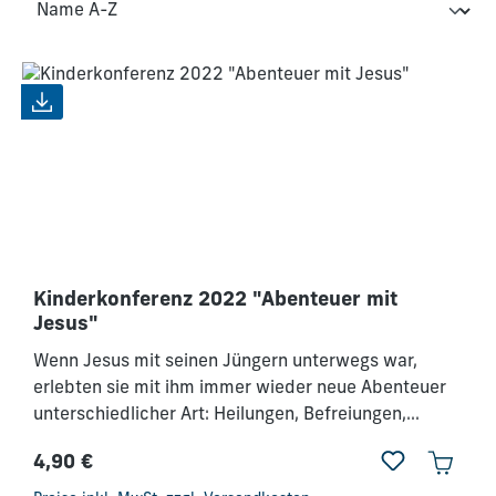
Kinderkonferenz 2022 "Abenteuer mit
Jesus"
Wenn Jesus mit seinen Jüngern unterwegs war,
erlebten sie mit ihm immer wieder neue Abenteuer
unterschiedlicher Art: Heilungen, Befreiungen,
Abwendung von Umweltkatastrophen – und sogar
4,90 €
auf dem Wasser gehen. In dieser Kinderkonferenz
Regulärer Preis:
nehmen wir dich in die Abenteuer mit hinein, die