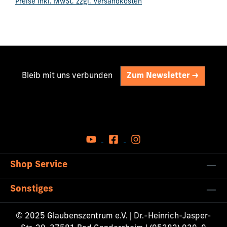
Preise inkl. MwSt. zzgl. Versandkosten
seine Jünger erlebt haben. Darüber hinaus wirst du
auch ganz persönliche Abenteuer mit Jesus erleben.
4 Lehreinheiten zu den Elternseminaren
Bleib mit uns verbunden
Zum Newsletter ->
Shop Service
Sonstiges
© 2025 Glaubenszentrum e.V. | Dr.-Heinrich-Jasper-