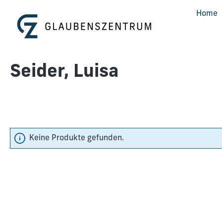
m Hauptinhalt springen
Zur Suche springen
Zur Hauptnavigation springen
Home
Seider, Luisa
Keine Produkte gefunden.