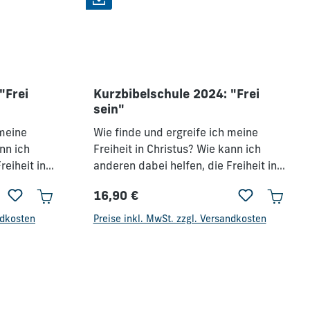
"Frei
Kurzbibelschule 2024: "Frei
sein"
 meine
Wie finde und ergreife ich meine
ann ich
Freiheit in Christus? Wie kann ich
reiheit in
anderen dabei helfen, die Freiheit in
ser Woche
Christus zu finden? In dieser Woche
16,90 €
re
wird durch gründliche Lehre
Regulärer Preis:
e die
Verständnis geschaffen, wie die
ndkosten
Preise inkl. MwSt. zzgl. Versandkosten
und Geist
Abhängigkeiten von Seele und Geist
r Menschen,
sich verhalten und wie wir Menschen,
lichen
die in seelischen und geistlichen
 sind, in
Gebundenheiten geknechtet sind, in
 Wilkin van
die Freiheit führen können. Wilkin van