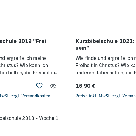
schule 2019 "Frei
Kurzbibelschule 2022: 
sein"
nd ergreife ich meine
Wie finde und ergreife ich
 Christus? Wie kann ich
Freiheit in Christus? Wie k
ei helfen, die Freiheit in
anderen dabei helfen, die F
 finden? In dieser Woche
Christus zu finden? In die
16,90 €
gründliche Lehre
wird durch gründliche Leh
Preis:
Regulärer Preis:
 geschaffen, wie die
Verständnis geschaffen, wi
 MwSt. zzgl. Versandkosten
Preise inkl. MwSt. zzgl. Versa
iten von Seele und Geist
Abhängigkeiten von Seele 
ten und wie wir Menschen,
sich verhalten und wie wi
ischen und geistlichen
die in seelischen und geist
iten geknechtet sind, in
Gebundenheiten geknechtet
t führen können. Wilkin van
die Freiheit führen können.