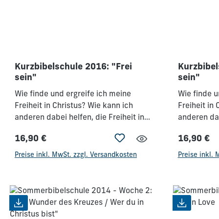
Kurzbibelschule 2016: "Frei
Kurzbibel
sein"
sein"
Wie finde und ergreife ich meine
Wie finde u
Freiheit in Christus? Wie kann ich
Freiheit in
anderen dabei helfen, die Freiheit in
anderen dab
Christus zu finden? In dieser Woche
Christus zu
16,90 €
16,90 €
wird durch gründliche Lehre
wird durch 
Regulärer Preis:
Regulärer 
Verständnis geschaffen, wie die
Verständnis
Preise inkl. MwSt. zzgl. Versandkosten
Preise inkl.
Abhängigkeiten von Seele und Geist
Abhängigke
sich verhalten und wie wir Menschen,
sich verhal
die in seelischen und geistlichen
die in seel
Gebundenheiten geknechtet sind, in
Gebundenhe
die Freiheit führen können. Wilkin van
die Freihei