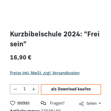
Kurzbibelschule 2024: "Frei
sein"
Regulärer Preis:
16,90 €
Preise inkl. MwSt. zzgl. Versandkosten
Produkt Anzahl: Gib den gewünschten We
als Download kaufen
merken
Fragen?
teilen