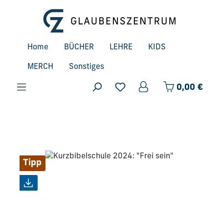
Zum Hauptinhalt springen
Home
BÜCHER
LEHRE
KIDS
MERCH
Sonstiges
Ware
0,00 €
Bildergalerie überspringen
Tipp