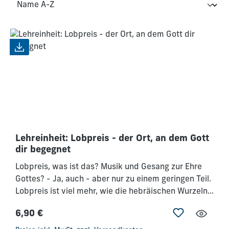
Lehreinheit: Lobpreis - der Ort, an dem Gott
dir begegnet
Lobpreis, was ist das? Musik und Gesang zur Ehre
Gottes? - Ja, auch - aber nur zu einem geringen Teil.
Lobpreis ist viel mehr, wie die hebräischen Wurzeln
verraten: z.B. einander in Liebe dienen, sein "Ich" zu
6,90 €
verleugnen, von Gott begeistert wie abhängig zu
Regulärer Preis:
sein und auf sein Wirken zu reagieren - und das alles