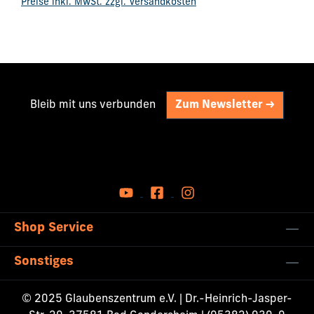
Preise inkl. MwSt. zzgl. Versandkosten
aus der Gnade des Heiligen Geistes heraus.
Friedemann Meussling bringt es auf den Punkt: Gott
kennen, darum geht es.
Bleib mit uns verbunden
Zum Newsletter ->
Shop Service
Sonstiges
© 2025 Glaubenszentrum e.V. | Dr.-Heinrich-Jasper-