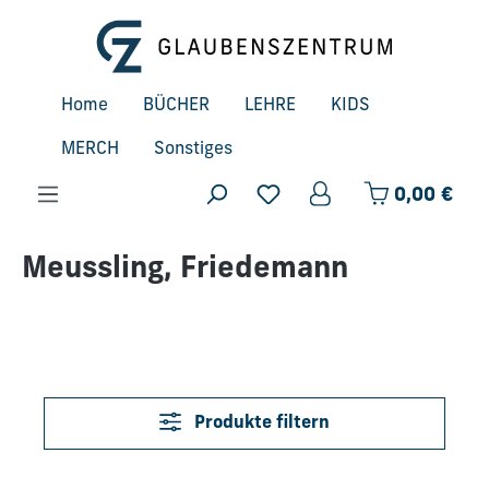
Zum Hauptinhalt springen
Home
BÜCHER
LEHRE
KIDS
MERCH
Sonstiges
Ware
0,00 €
Meussling, Friedemann
Produkte filtern