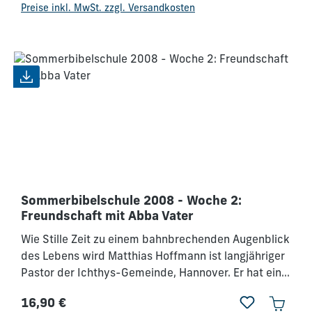
Gott darin erlebt haben. Du willst mehr über die
Preise inkl. MwSt. zzgl. Versandkosten
Anfänge des Glaubenszentrums wissen? Diese MP3
nimmt dich mit rein.
Sommerbibelschule 2008 - Woche 2:
Freundschaft mit Abba Vater
Wie Stille Zeit zu einem bahnbrechenden Augenblick
des Lebens wird Matthias Hoffmann ist langjähriger
Pastor der Ichthys-Gemeinde, Hannover. Er hat eine
besondere Gabe, anderen Menschen das Vaterherz
16,90 €
Gottes zu vermitteln. Inhalt:Plenen - Wie ist Gott-