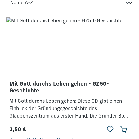
Mit Gott durchs Leben gehen - GZ50-
Geschichte
Mit Gott durchs Leben gehen: Diese CD gibt einen
Einblick der Gründungsgeschichte des
Glaubenszentrum aus erster Hand. Die Gründer Bob
und Emma Humburg erzählen aus erster Hand wie
3,50 €
sie die Gründung des Werkes erlebt und vor allem
Regulärer Preis:
Gott darin erlebt haben. Du willst mehr über die