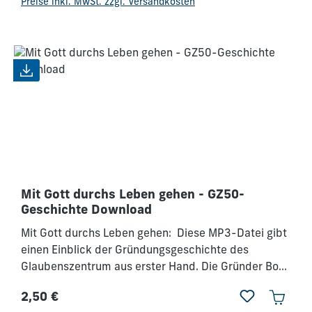
Preise inkl. MwSt. zzgl. Versandkosten
Anfänge des Glaubenszentrums wissen? Diese CD
nimmt dich mit rein.
Mit Gott durchs Leben gehen - GZ50-
Geschichte Download
Mit Gott durchs Leben gehen: Diese MP3-Datei gibt
einen Einblick der Gründungsgeschichte des
Glaubenszentrum aus erster Hand. Die Gründer Bob
und Emma Humburg erzählen aus erster Hand wie
2,50 €
sie die Gründung des Werkes erlebt und vor allem
Regulärer Preis: