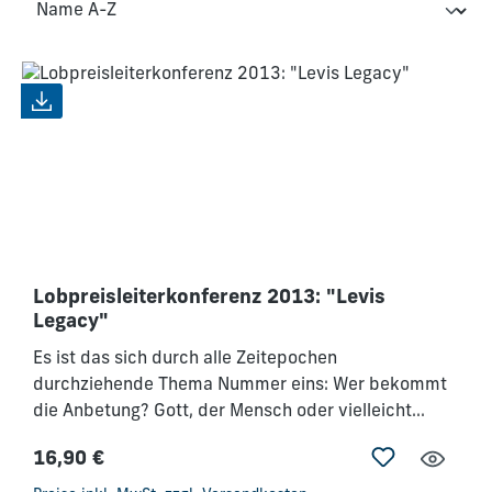
Lobpreisleiterkonferenz 2013: "Levis
Legacy"
Es ist das sich durch alle Zeitepochen
durchziehende Thema Nummer eins: Wer bekommt
die Anbetung? Gott, der Mensch oder vielleicht
sogar der Feind? Alle wollen sie, aber nur einem
16,90 €
steht sie zu! Lobpreis und Anbetung sind zeitlos. Die
Regulärer Preis:
Zeitgeschichte beginnt mit der Sehnsucht Gottes,