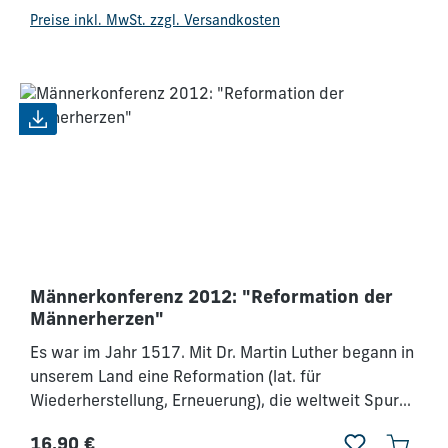
Regulärer Preis:
Kleingruppenarbeit erweitern. Deshalb möchten wir
Preise inkl. MwSt. zzgl. Versandkosten
gerade Pastoren und Leiter ermutigen, zusammen
mit den Männern ihrer Gemeinde ein Teil
dieserwichtigen Konferenz zu sein. Wir werden
verändert und bauen zu Hause darauf auf -
miteinander. Mögen wir den Vater im Himmel immer
mehr erkennen und ihm immer ähnlicher werden.
Männerkonferenz 2012: "Reformation der
Männerherzen"
Es war im Jahr 1517. Mit Dr. Martin Luther begann in
unserem Land eine Reformation (lat. für
Wiederherstellung, Erneuerung), die weltweit Spuren
hinterließ und bis heute anhält; aber leider vielerorts
16,90 €