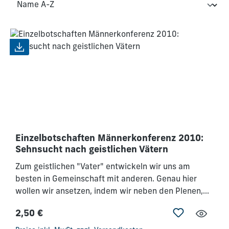
Einzelbotschaften Männerkonferenz 2010:
Sehnsucht nach geistlichen Vätern
Zum geistlichen "Vater" entwickeln wir uns am
besten in Gemeinschaft mit anderen. Genau hier
wollen wir ansetzen, indem wir neben den Plenen,
Trainingseinheiten und Anbetungszeitenunser
2,50 €
Konferenzkonzept durch intensive
Regulärer Preis:
Kleingruppenarbeit erweitern. Deshalb möchten wir