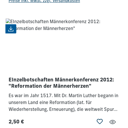
Preise inkl. MwSt. zzgl. Versandkosten
gerade Pastoren und Leiter ermutigen, zusammen
mit den Männern ihrer Gemeinde ein Teil
dieserwichtigen Konferenz zu sein. Wir werden
verändert und bauen zu Hause darauf auf -
miteinander. Mögen wir den Vater im Himmel immer
mehr erkennen und ihm immer ähnlicher werden.
EInzelbotschaften Männerkonferenz 2012:
"Reformation der Männerherzen"
Es war im Jahr 1517. Mit Dr. Martin Luther begann in
unserem Land eine Reformation (lat. für
Wiederherstellung, Erneuerung), die weltweit Spuren
hinterließ und bis heute anhält; aber leider vielerorts
2,50 €
an Intensität und Qualität verloren hat. Wir sind
Regulärer Preis: