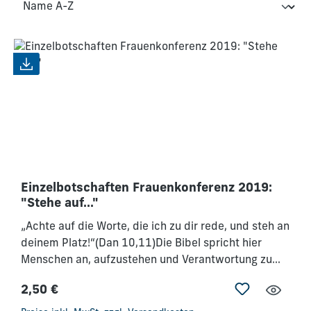
Einzelbotschaften Frauenkonferenz 2019:
"Stehe auf..."
„Achte auf die Worte, die ich zu dir rede, und steh an
deinem Platz!“(Dan 10,11)Die Bibel spricht hier
Menschen an, aufzustehen und Verantwortung zu
übernehmen, damit sie ihr Umfeld beeinflussen und
2,50 €
andere prägen können. Je nach Lebenssituation
Regulärer Preis:
heißt das, sich in der Familie, im Berufsleben, im