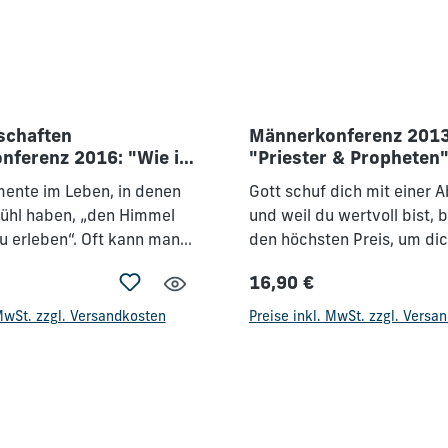
schaften
Männerkonferenz 2013
nferenz 2016: "Wie im
"Priester & Propheten
o auf Erden"
mente im Leben, in denen
Gott schuf dich mit einer A
fühl haben, „den Himmel
und weil du wertvoll bist, 
u erleben“. Oft kann man
den höchsten Preis, um dic
nte mit Worten nur
seinem Eigentum zu erkauf
16,90 €
chreiben, denn sie sind
Tempel des Heiligen Geiste
Preis:
Regulärer Preis:
ltigenden Eindrücken,
du nicht mehr dir selbst (1
 MwSt. zzgl. Versandkosten
Preise inkl. MwSt. zzgl. Versa
en Begegnungen und
20). Deshalb findest du w
en Emotionen geprägt. Es
Erfüllung nur dann, wenn d
e, die einer tiefen
deinem Leben verherrlichst
in unserem Herzen
Priester und Prophet. Lass
nd oft bleibende
ihm neu ausrichten: •zu wa