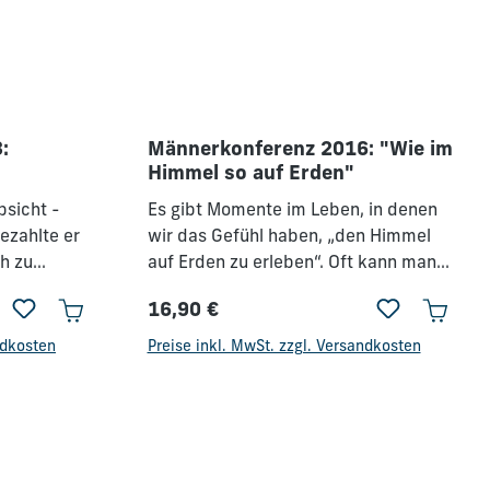
:
Männerkonferenz 2016: "Wie im
"
Himmel so auf Erden"
bsicht -
Es gibt Momente im Leben, in denen
bezahlte er
wir das Gefühl haben, „den Himmel
h zu
auf Erden zu erleben“. Oft kann man
en. Als
diese Momente mit Worten nur
16,90 €
s gehörst
schwer beschreiben, denn sie sind
Regulärer Preis:
.Kor. 6,19-
von überwältigenden Eindrücken,
ndkosten
Preise inkl. MwSt. zzgl. Versandkosten
ahre
berührenden Begegnungen und
u Gott mit
ergreifenden Emotionen geprägt. Es
 - als
sind Momente, die einer tiefen
 dich von
Sehnsucht in unserem Herzen
hrer
begegnen und oft bleibende