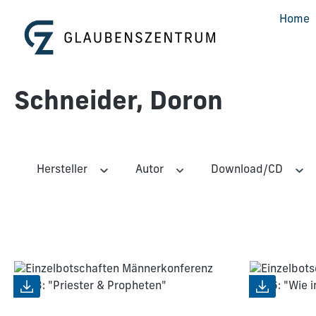
m Hauptinhalt springen
Zur Suche springen
Zur Hauptnavigation springen
Home
Schneider, Doron
Hersteller
Autor
Download/CD