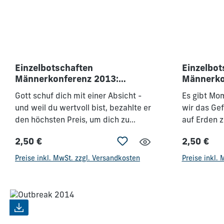
Einzelbotschaften
Einzelbot
Männerkonferenz 2013:
Männerko
"Priester & Propheten"
Himmel s
Gott schuf dich mit einer Absicht -
Es gibt Mo
und weil du wertvoll bist, bezahlte er
wir das Ge
den höchsten Preis, um dich zu
auf Erden z
seinem Eigentum zu erkaufen. Als
diese Mome
2,50 €
2,50 €
Tempel des Heiligen Geistes gehörst
schwer bes
Regulärer Preis:
Regulärer 
du nicht mehr dir selbst (1.Kor. 6,19-
von überwä
Preise inkl. MwSt. zzgl. Versandkosten
Preise inkl.
20). Deshalb findest du wahre
berührend
Erfüllung nur dann, wenn du Gott mit
ergreifend
deinem Leben verherrlichst - als
sind Moment
Priester und Prophet. Lass dich von
Sehnsucht 
ihm neu ausrichten: •zu wahrer
begegnen u