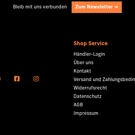
“ mehr davon sichtbar
Bleib mit uns verbunden
Zum Newsletter ->
n. Hauptsprecher: Robert
Plenumssprecher: Mario
, Christoph Köhler,
Stark Seminarsprecher:
er, Martin Heidenreich,
Shop Service
ffer, Eberhard & Claudia
Händler-Login
rsten Rühl, Edgar
h, Doron Schneider, Helmut
Über uns
o Wahnschaffe, Christoph
Kontakt
Versand und Zahlungsbedi
Widerrufsrecht
Datenschutz
AGB
Impressum