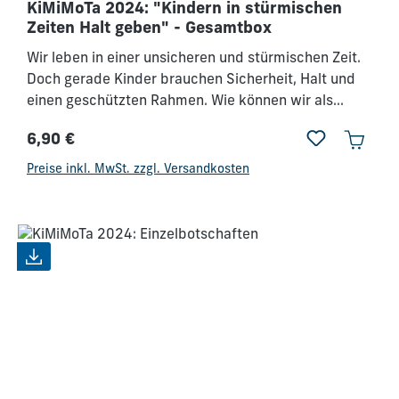
KiMiMoTa 2024: "Kindern in stürmischen
Zeiten Halt geben" - Gesamtbox
Wir leben in einer unsicheren und stürmischen Zeit.
Doch gerade Kinder brauchen Sicherheit, Halt und
einen geschützten Rahmen. Wie können wir als
Kindermitarbeiter in dieser Zeit den Kindern diese
6,90 €
Sicherheit bieten? Jesus könnte da eine Antwort
Regulärer Preis:
sein. Doch wie bringen wir diese Wahrheit den
Preise inkl. MwSt. zzgl. Versandkosten
Kindern so rüber, dass sie es glauben und
verstehen? Dieser Tag soll dich inspirieren,
ermutigen, motivieren und ausrüsten, den Dienst an
den Kindern mit neuer Leidenschaft zu tun.