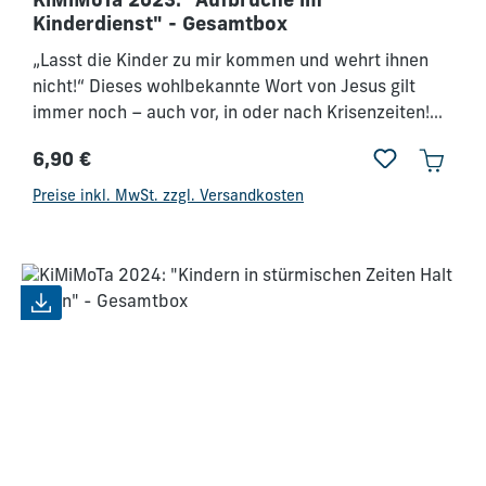
KiMiMoTa 2023: "Aufbrüche im
Kinderdienst" - Gesamtbox
„Lasst die Kinder zu mir kommen und wehrt ihnen
nicht!“ Dieses wohlbekannte Wort von Jesus gilt
immer noch – auch vor, in oder nach Krisenzeiten!
Was aber, wenn die Kinder und Mitarbeiter
6,90 €
wegbleiben?
Regulärer Preis:
Preise inkl. MwSt. zzgl. Versandkosten