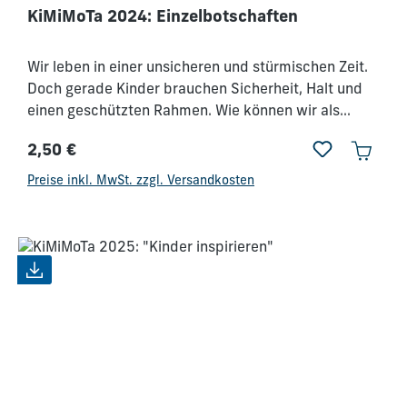
KiMiMoTa 2024: Einzelbotschaften
Wir leben in einer unsicheren und stürmischen Zeit.
Doch gerade Kinder brauchen Sicherheit, Halt und
einen geschützten Rahmen. Wie können wir als
Kindermitarbeiter in dieser Zeit den Kindern diese
2,50 €
Sicherheit bieten? Jesus könnte da eine Antwort
Regulärer Preis:
sein. Doch wie bringen wir diese Wahrheit den
Preise inkl. MwSt. zzgl. Versandkosten
Kindern so rüber, dass sie es glauben und
verstehen? Dieser Tag soll dich inspirieren,
ermutigen, motivieren und ausrüsten, den Dienst an
den Kindern mit neuer Leidenschaft zu tun.