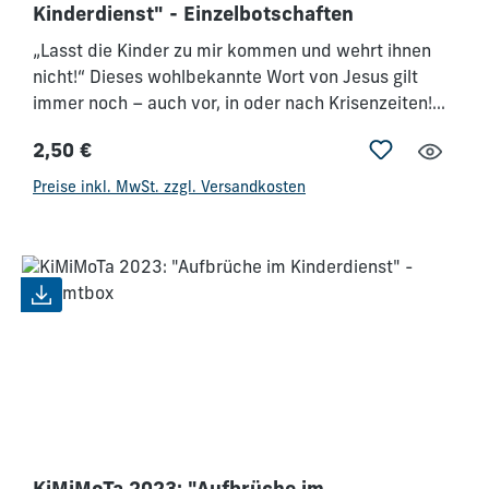
Kinderdienst" - Einzelbotschaften
„Lasst die Kinder zu mir kommen und wehrt ihnen
nicht!“ Dieses wohlbekannte Wort von Jesus gilt
immer noch – auch vor, in oder nach Krisenzeiten!
Was aber, wenn die Kinder und Mitarbeiter
2,50 €
wegbleiben?
Regulärer Preis:
Preise inkl. MwSt. zzgl. Versandkosten