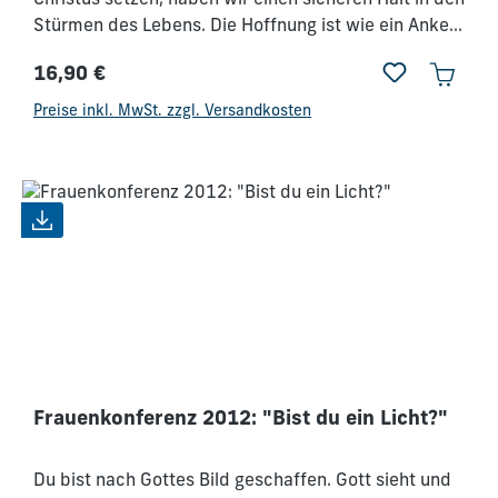
Christus setzen, haben wir einen sicheren Halt in den
Stürmen des Lebens. Die Hoffnung ist wie ein Anker
- aber der Unterschied zum Anker liegt darin, dass
16,90 €
die Hoffnung uns nicht am Vorankommen hindert;
Regulärer Preis:
auf Gottes Wort ist Verlass!!!
Preise inkl. MwSt. zzgl. Versandkosten
Frauenkonferenz 2012: "Bist du ein Licht?"
Du bist nach Gottes Bild geschaffen. Gott sieht und