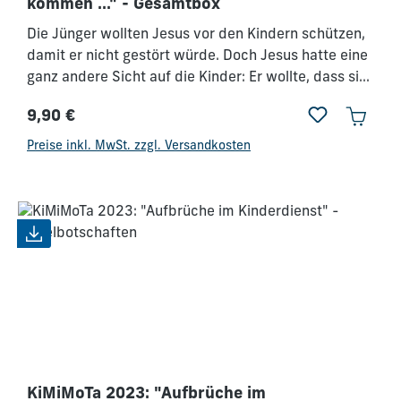
kommen ..." - Gesamtbox
Die Jünger wollten Jesus vor den Kindern schützen,
damit er nicht gestört würde. Doch Jesus hatte eine
ganz andere Sicht auf die Kinder: Er wollte, dass sie
zu ihm kommen. Wir als Kindermitarbeiter sollten die
9,90 €
ersten sein, denen es ein brennendes Verlangen ist,
Regulärer Preis:
Kinder mit Jesus in Verbindung zu bringen! Dieser
Preise inkl. MwSt. zzgl. Versandkosten
Tag wird dich ganz neu begeistern, deinen Dienst für
die Kinder mit Freude und Vision zu machen. Komm
mit deiner ganzen Mitarbeiterschaft – und auch
Teenies, die mit einsteigen wollen – und erlebe einen
gewaltigen Motivationsschub!
KiMiMoTa 2023: "Aufbrüche im