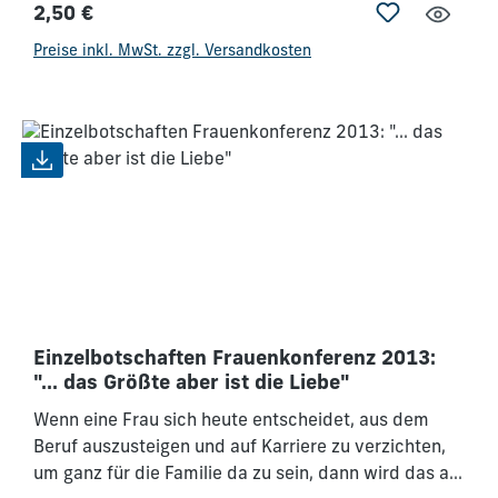
2,50 €
von uns. - Er hat eine Berufung für dich, die so
Regulärer Preis:
einzigartig ist wie du selbst. Du bist ein Original,
Preise inkl. MwSt. zzgl. Versandkosten
darum ist auch dein Leben RELEVANT!
Einzelbotschaften Frauenkonferenz 2013:
"... das Größte aber ist die Liebe"
Wenn eine Frau sich heute entscheidet, aus dem
Beruf auszusteigen und auf Karriere zu verzichten,
um ganz für die Familie da zu sein, dann wird das als