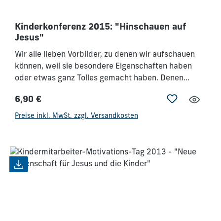
Kinderkonferenz 2015: "Hinschauen auf
Jesus"
Wir alle lieben Vorbilder, zu denen wir aufschauen
können, weil sie besondere Eigenschaften haben
oder etwas ganz Tolles gemacht haben. Denen
wollen wir nacheifern! In der Bibel finden wir viele
6,90 €
solcher Vorbilder. Das größte Vorbild aber ist Jesus,
Regulärer Preis:
und zu ihm sollen wir hinschauen, um neu ermutigt
Preise inkl. MwSt. zzgl. Versandkosten
zu werden. Das wollen wir auch in dieser
besonderen Konferenz tun - und du wirst von ihm in
deinem Glauben ganz neu begeistert werden.