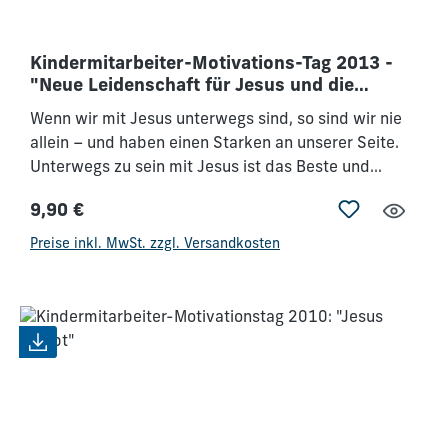
Kindermitarbeiter-Motivations-Tag 2013 -
"Neue Leidenschaft für Jesus und die
Kinder"
Wenn wir mit Jesus unterwegs sind, so sind wir nie
allein – und haben einen Starken an unserer Seite.
Unterwegs zu sein mit Jesus ist das Beste und
Spannendste, was dir passieren kann. Diese
9,90 €
Konferenz hilft dir, wie du im Alltag ganz praktisch
Regulärer Preis:
mit Jesus leben kannst.
Preise inkl. MwSt. zzgl. Versandkosten