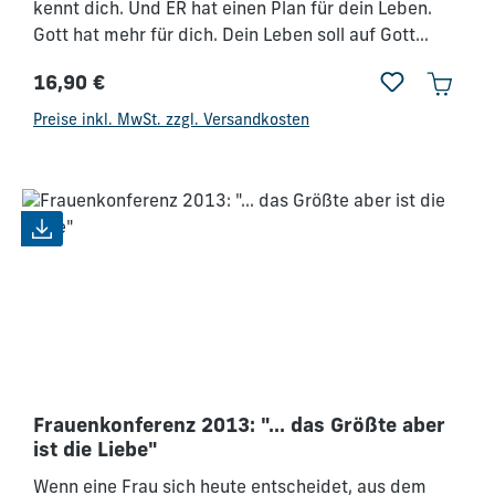
kennt dich. Und ER hat einen Plan für dein Leben.
Gott hat mehr für dich. Dein Leben soll auf Gott
hinweisen, soll ihn widerspiegeln. Gott liebt jeden
16,90 €
von uns. - Er hat eine Berufung für dich, die so
Regulärer Preis:
einzigartig ist wie du selbst. Du bist ein Original,
Preise inkl. MwSt. zzgl. Versandkosten
darum ist auch dein Leben RELEVANT!
Frauenkonferenz 2013: "... das Größte aber
ist die Liebe"
Wenn eine Frau sich heute entscheidet, aus dem