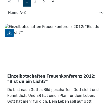
Seite
Seite
1
2
Einzelbotschaften Frauenkonferenz 2012:
"Bist du ein Licht?"
Du bist nach Gottes Bild geschaffen. Gott sieht und
kennt dich. Und ER hat einen Plan für dein Leben.
Gott hat mehr für dich. Dein Leben soll auf Gott
hinweisen, soll ihn widerspiegeln. Gott liebt jeden