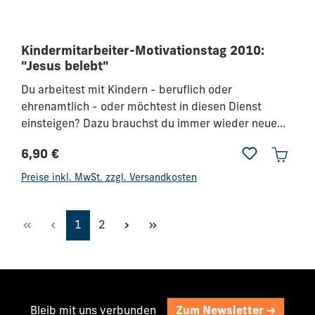
Kindermitarbeiter-Motivationstag 2010:
"Jesus belebt"
Du arbeitest mit Kindern - beruflich oder
ehrenamtlich - oder möchtest in diesen Dienst
einsteigen? Dazu brauchst du immer wieder neue
Ideen, viel Geduld, frische Motivation und ganz viel
6,90 €
Liebe.
Regulärer Preis:
Preise inkl. MwSt. zzgl. Versandkosten
Seite
Seite
1
2
Bleib mit uns verbunden
Zum Newsletter ->