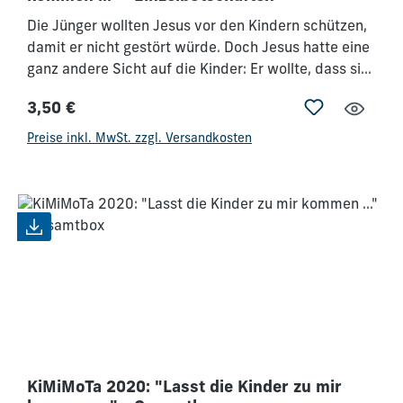
Hoffnung freigesetzt wird.
Die Jünger wollten Jesus vor den Kindern schützen,
damit er nicht gestört würde. Doch Jesus hatte eine
ganz andere Sicht auf die Kinder: Er wollte, dass sie
zu ihm kommen. Wir als Kindermitarbeiter sollten die
3,50 €
ersten sein, denen es ein brennendes Verlangen ist,
Regulärer Preis:
Kinder mit Jesus in Verbindung zu bringen! Dieser
Preise inkl. MwSt. zzgl. Versandkosten
Tag wird dich ganz neu begeistern, deinen Dienst für
die Kinder mit Freude und Vision zu machen. Komm
mit deiner ganzen Mitarbeiterschaft – und auch
Teenies, die mit einsteigen wollen – und erlebe einen
gewaltigen Motivationsschub!
KiMiMoTa 2020: "Lasst die Kinder zu mir