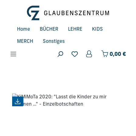
Zum Hauptinhalt springen
Home
BÜCHER
LEHRE
KIDS
MERCH
Sonstiges
Ware
0,00 €
Bildergalerie überspringen