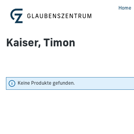
m Hauptinhalt springen
Zur Suche springen
Zur Hauptnavigation springen
Home
Kaiser, Timon
Keine Produkte gefunden.