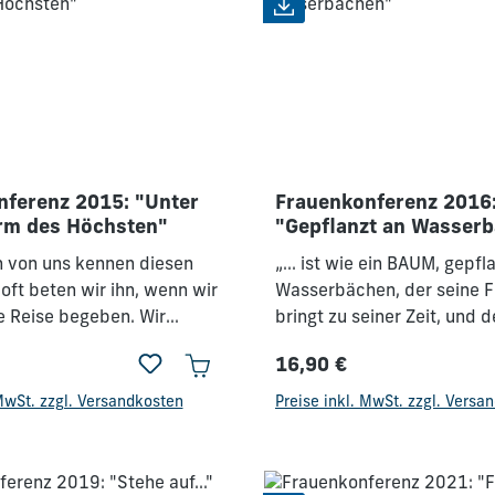
nferenz 2015: "Unter
Frauenkonferenz 2016
rm des Höchsten"
"Gepflanzt an Wasser
n von uns kennen diesen
„... ist wie ein BAUM, gepfl
oft beten wir ihn, wenn wir
Wasserbächen, der seine F
e Reise begeben. Wir
bringt zu seiner Zeit, und 
ottes Schutz, ohne darüber
nicht verwelkt; alles gelingt 
16,90 €
en, ob wir selbst etwas
Wer von uns wünscht es sic
Preis:
Regulärer Preis:
agen müssen, um unter dem
Leben zu führen, das rund
 MwSt. zzgl. Versandkosten
Preise inkl. MwSt. zzgl. Versa
Höchsten zu sein ... Doch
Und doch erleben wir es of
st der Schirm, der Schutz
anders. Es gibt Schwierigk
en? Wann bin ich unter
Krankheiten, Nöte und so v