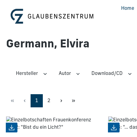
m Hauptinhalt springen
Zur Suche springen
Zur Hauptnavigation springen
Home
Germann, Elvira
Hersteller
Autor
Download/CD
Seite
Seite
1
2