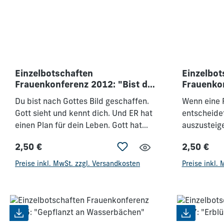
Einzelbotschaften
Einzelbot
Frauenkonferenz 2012: "Bist du
Frauenkon
ein Licht?"
Größte ab
Du bist nach Gottes Bild geschaffen.
Wenn eine 
Gott sieht und kennt dich. Und ER hat
entscheide
einen Plan für dein Leben. Gott hat
auszusteige
mehr für dich. Dein Leben soll auf Gott
verzichten,
2,50 €
2,50 €
hinweisen, soll ihn widerspiegeln. Gott
zu sein, da
Regulärer Preis:
Regulärer 
liebt jeden von uns. - Er hat eine
Verschwen
Preise inkl. MwSt. zzgl. Versandkosten
Preise inkl.
Berufung für dich, die so einzigartig ist
erntet Unv
wie du selbst. Du bist ein Original,
Verschwendu
darum ist auch dein Leben RELEVANT!
Wirklichkei
Generation!
Frauen so 