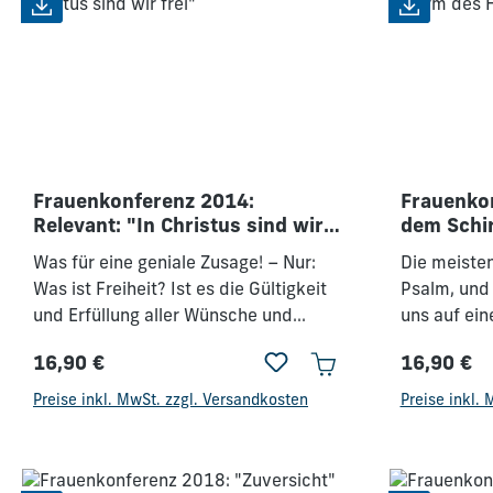
großen und mächtigen Gott, dem
niemand vergleichbar ist. Ihn in
seinem Wesen zu erkennen, lässt uns
aufatmen, setzt uns frei und
verändert uns. – Lass Dich einladen,
während dieser Konferenz unseren
Gott noch tiefer zu erkennen.
Frauenkonferenz 2014:
Frauenko
Relevant: "In Christus sind wir
dem Schi
frei"
Was für eine geniale Zusage! – Nur:
Die meiste
Was ist Freiheit? Ist es die Gültigkeit
Psalm, und 
und Erfüllung aller Wünsche und
uns auf ein
Gedanken? Ist es das, was sich gut
erwarten G
16,90 €
16,90 €
anfühlt? – „Wo der Geist des Herrn ist,
nachzudenk
Regulärer Preis:
Regulärer 
da ist Freiheit“, sagt uns die Bibel.
dazu beitr
Preise inkl. MwSt. zzgl. Versandkosten
Preise inkl.
Wenn Christus der Maßstab ist, dann
Schirm des 
bedeutet wahre Freiheit ... „... das
was genau i
Herz Jesu wirklich kennenzulernen.“
des Höchst