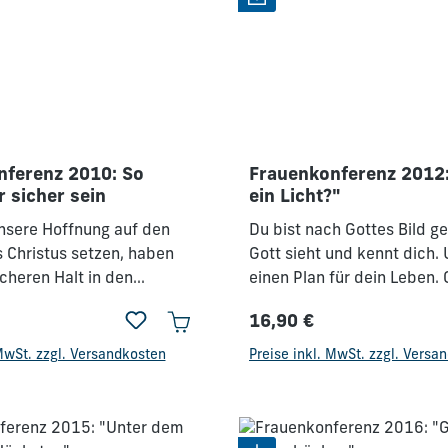
 gemeinsam mit ihm im
stellt er wieder her. Verlet
e Schritte zu gehen.
– bringt er Heilung. Er tröst
vollkommen. „Freut euch i
allezeit; abermals sage ich
euch!“ Philipper 4,4
nferenz 2010: So
Frauenkonferenz 2012:
r sicher sein
ein Licht?"
nsere Hoffnung auf den
Du bist nach Gottes Bild g
 Christus setzen, haben
Gott sieht und kennt dich.
icheren Halt in den
einen Plan für dein Leben. 
s Lebens. Die Hoffnung ist
mehr für dich. Dein Leben s
16,90 €
er - aber der Unterschied
hinweisen, soll ihn widersp
Preis:
Regulärer Preis:
iegt darin, dass die
liebt jeden von uns. - Er ha
 MwSt. zzgl. Versandkosten
Preise inkl. MwSt. zzgl. Versa
ns nicht am Vorankommen
Berufung für dich, die so ei
 Gottes Wort ist Verlass!!!
wie du selbst. Du bist ein O
darum ist auch dein Leben