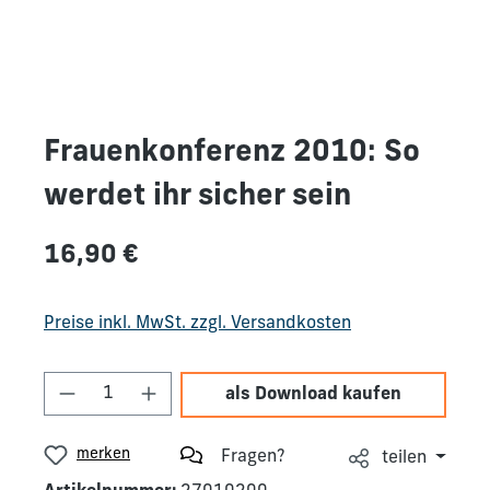
Frauenkonferenz 2010: So
werdet ihr sicher sein
Regulärer Preis:
16,90 €
Preise inkl. MwSt. zzgl. Versandkosten
Produkt Anzahl: Gib den gewünschten We
als Download kaufen
merken
Fragen?
teilen