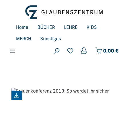
Zum Hauptinhalt springen
Home
BÜCHER
LEHRE
KIDS
MERCH
Sonstiges
Ware
0,00 €
Bildergalerie überspringen