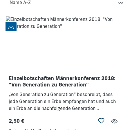
Einzelbotschaften Männerkonferenz 2018:
"Von Generation zu Generation"
„Von Generation zu Generation“ beschreibt, dass
jede Generation ein Erbe empfangen hat und auch
ein Erbe an die nachfolgende Generation
weitergeben wird. Gottes Sichtweise dazu finden
2,50 €
wir sehr klar in Psalm 78,3–4. Hier fordert er uns
Regulärer Preis:
auf, der nächsten Generation nichts von dem