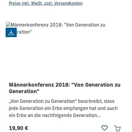
er auch berufen ist. Gernot zeigt auf seine
Preise inkl. MwSt. zzgl. Versandkosten
erfrischende und lebendige Art auf, dass wir uns
zurüsten lassen sollen.
Männerkonferenz 2018: "Von Generation zu
Generation"
„Von Generation zu Generation“ beschreibt, dass
jede Generation ein Erbe empfangen hat und auch
ein Erbe an die nachfolgende Generation
weitergeben wird. Gottes Sichtweise dazu finden
19,90 €
wir sehr klar in Psalm 78,3–4. Hier fordert er uns