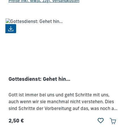
Preise inkl. MwSt. zzgl. Versandkosten
vorzuenthalten, was wir mit ihm erfahren haben. Als
christliche Männer mit einer Verantwortung vor Gott
sollten wir alles dafür einsetzen, dass die nächste
Generation durch uns inspiriert, ermutigt,
ausgerüstet und für ihren Auftrag bestätigt wird. (16
Lehreinheiten)
Gottesdienst: Gehet hin...
Gott ist immer bei uns und geht Schritte mit uns,
auch wenn wir sie manchmal nicht verstehen. Dies
sind Schritte der Vorbereitung auf das, was noch auf
uns zukommen wird. Dadurch kann jeder nachher
2,50 €
selbst hingehen und das Evangelium predigen, wozu
Regulärer Preis: