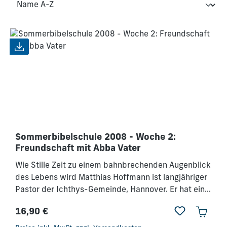
Sommerbibelschule 2008 - Woche 2:
Freundschaft mit Abba Vater
Wie Stille Zeit zu einem bahnbrechenden Augenblick
des Lebens wird Matthias Hoffmann ist langjähriger
Pastor der Ichthys-Gemeinde, Hannover. Er hat eine
besondere Gabe, anderen Menschen das Vaterherz
16,90 €
Gottes zu vermitteln. Inhalt:Plenen - Wie ist Gott-
Regulärer Preis:
Gott ist für dich - Lebe in der Auferstehungskraft