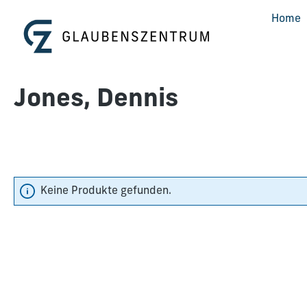
m Hauptinhalt springen
Zur Suche springen
Zur Hauptnavigation springen
Home
Jones, Dennis
Keine Produkte gefunden.