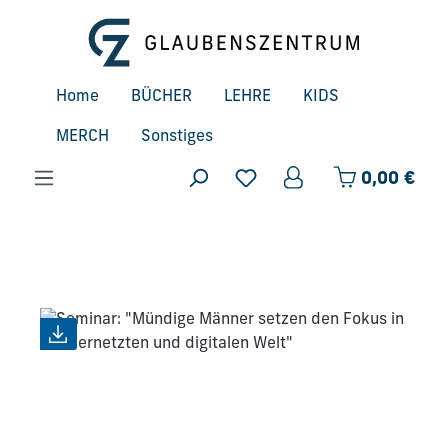
Zum Hauptinhalt springen
Home
BÜCHER
LEHRE
KIDS
MERCH
Sonstiges
Ware
0,00 €
Bildergalerie überspringen