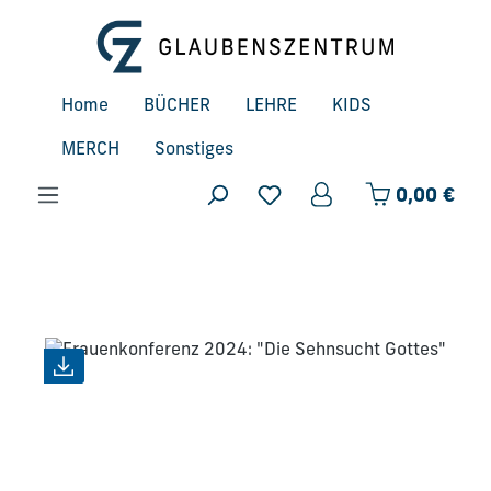
Zum Hauptinhalt springen
Home
BÜCHER
LEHRE
KIDS
MERCH
Sonstiges
Ware
0,00 €
Bildergalerie überspringen