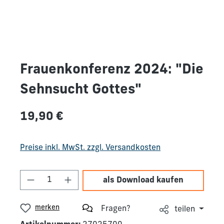
Frauenkonferenz 2024: "Die
Sehnsucht Gottes"
Regulärer Preis:
19,90 €
Preise inkl. MwSt. zzgl. Versandkosten
Produkt Anzahl: Gib den gewünschten We
als Download kaufen
merken
Fragen?
teilen