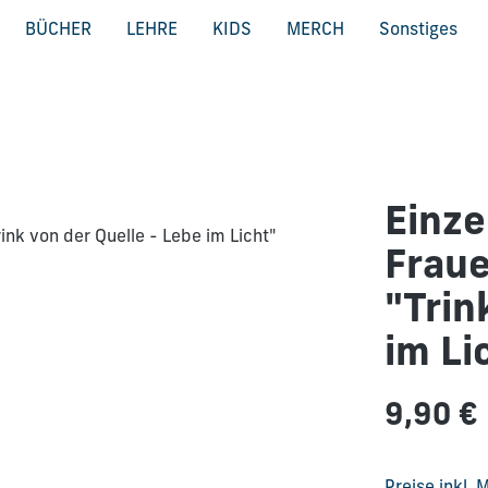
BÜCHER
LEHRE
KIDS
MERCH
Sonstiges
Einze
Frau
"Trin
im Li
Regulärer Pre
9,90 €