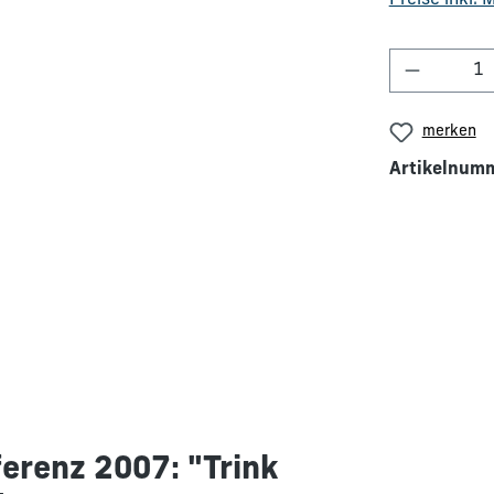
Preise inkl.
Produkt 
merken
Artikelnum
erenz 2007: "Trink