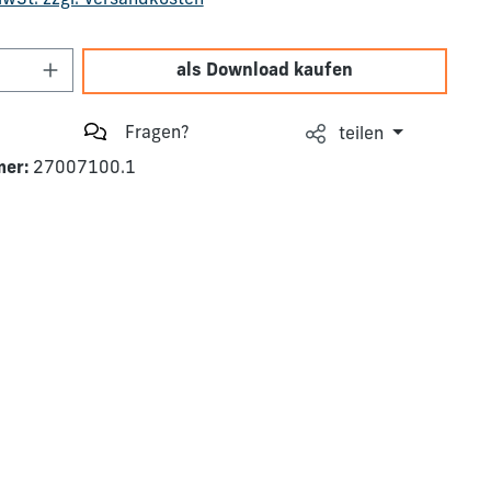
 MwSt. zzgl. Versandkosten
Anzahl: Gib den gewünschten Wert ein o
als Download kaufen
Fragen?
teilen
mer:
27007100.1