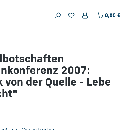
Ware
0,00 €
lbotschaften
enkonferenz 2007:
k von der Quelle - Lebe
cht"
is: