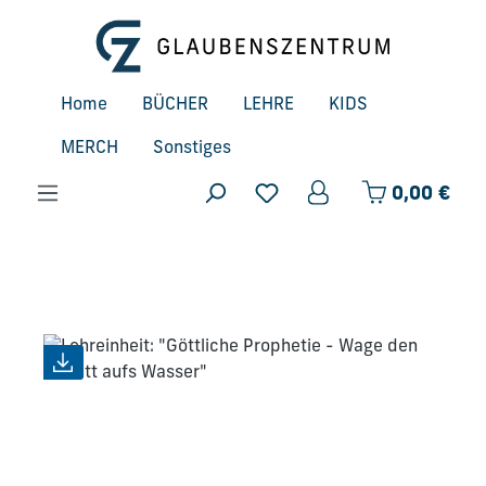
Zum Hauptinhalt springen
Home
BÜCHER
LEHRE
KIDS
MERCH
Sonstiges
Ware
0,00 €
Bildergalerie überspringen