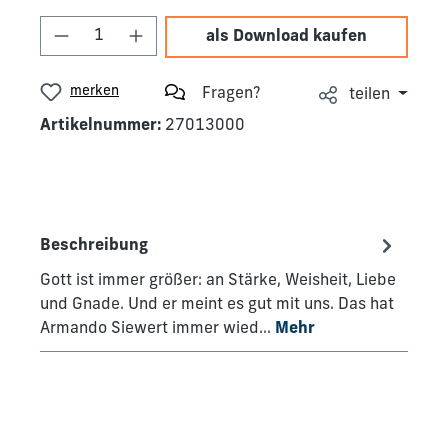
Produkt Anzahl: Gib den gewünschten We
als Download kaufen
merken
Fragen?
teilen
Artikelnummer:
27013000
Beschreibung
Gott ist immer größer: an Stärke, Weisheit, Liebe
und Gnade. Und er meint es gut mit uns. Das hat
Armando Siewert immer wied…
Mehr