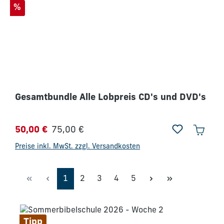
Rabatt
%
Gesamtbundle Alle Lobpreis CD's und DVD's
Regulärer Preis:
50,00 €
75,00 €
Verkaufspreis:
Preise inkl. MwSt. zzgl. Versandkosten
Seite
Seite
Seite
Seite
Seite
1
2
3
4
5
Tipp