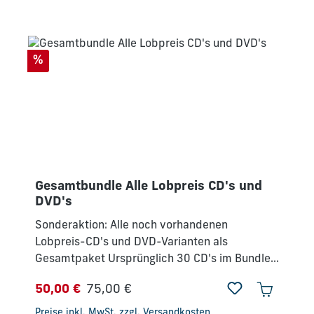
ist.Hier bekommst du beide Bücher in einem
Paket.
Rabatt
%
Gesamtbundle Alle Lobpreis CD's und
DVD's
Sonderaktion: Alle noch vorhandenen
Lobpreis-CD's und DVD-Varianten als
Gesamtpaket Ursprünglich 30 CD's im Bundle
enthalten !!
Regulärer Preis:
50,00 €
75,00 €
Verkaufspreis:
Preise inkl. MwSt. zzgl. Versandkosten