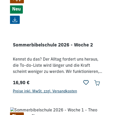
Neu
Sommerbibelschule 2026 - Woche 2
Kennst du das? Der Alltag fordert uns heraus,
die To-do-Liste wird länger und die Kraft
scheint weniger zu werden. Wir funktionieren,
leisten und halten durch, aber tief in uns
16,90 €
wächst die Sehnsucht nach neuer Frische und
Regulärer Preis:
echter Lebendigkeit. Bei der
Preise inkl. MwSt. zzgl. Versandkosten
Sommerbibelschule 2026 gehen wir
gemeinsam auf Entdeckungsreise: Wie kann
Gottes Geist unser Leben, unsere Familien,