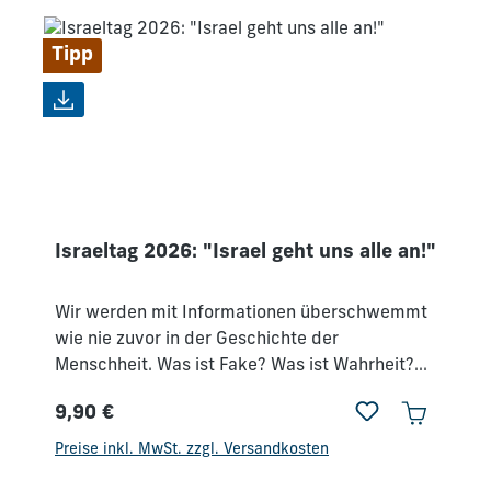
mächtigen Gott, dem niemand vergleichbar ist.
Ihn in seinem Wesen zu erkennen, lässt uns
Tipp
aufatmen, setzt uns frei und verändert uns. –
Lass Dich einladen, während dieser Konferenz
unseren Gott noch tiefer zu erkennen.
Israeltag 2026: "Israel geht uns alle an!"
Wir werden mit Informationen überschwemmt
wie nie zuvor in der Geschichte der
Menschheit. Was ist Fake? Was ist Wahrheit?
Was ist wichtig? Und welche Rolle spielt dabei
9,90 €
die Bibel?An diesem Israeltag kamen Gäste
Regulärer Preis:
aus Israel, die uns mithineingenommen haben,
Preise inkl. MwSt. zzgl. Versandkosten
was wirklich im Mittleren Osten los ist und was