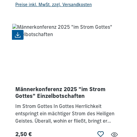
immer tiefer in diesen Strom einzutreten.
Preise inkl. MwSt. zzgl. Versandkosten
Männerkonferenz 2025 "im Strom
Gottes" Einzelbotschaften
Im Strom Gottes In Gottes Herrlichkeit
entspringt ein mächtiger Strom des Heiligen
Geistes. Überall, wohin er fließt, bringt er
neues Leben – und alles, was er berührt, wird
2,50 €
heil. Wir Männer sind von Gott dazu eingeladen,