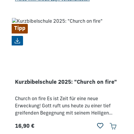
Tipp
Kurzbibelschule 2025: "Church on fire"
Church on fire Es ist Zeit für eine neue
Erweckung! Gott ruft uns heute zu einer tief
greifenden Begegnung mit seinem Heiligen
Geist – einer Begegnung, die unser Leben
16,90 €
verändert und uns in neue Dimensionen führt.
Regulärer Preis: