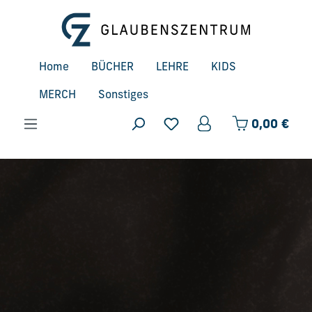
Zum Hauptinhalt springen
Home
BÜCHER
LEHRE
KIDS
MERCH
Sonstiges
Ware
0,00 €