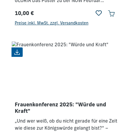
GLORIA Das Poster zu der NOW Februar
2026 Mit 50x70cm ein echter Hingucker in
10,00 €
jedem Zimmer. Poster wird ohne Rahmen
Regulärer Preis:
verkauft
Preise inkl. MwSt. zzgl. Versandkosten
Frauenkonferenz 2025: "Würde und
Kraft"
„Und wer weiß, ob du nicht gerade für eine Zeit
wie diese zur Königswürde gelangt bist?“ –