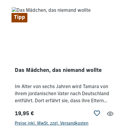
es mit uns hier in Deutschland und besonders
mit uns als Christen zu tun hat.
Tipp
Das Mädchen, das niemand wollte
Im Alter von sechs Jahren wird Tamara von
ihrem jordanischen Vater nach Deutschland
entführt. Dort erfährt sie, dass ihre Eltern
versucht haben, sie abtreiben zu lassen. Jedes
19,95 €
Jahr macht es ihrem Vater – der sie
Regulärer Preis:
misshandelt – Spaß, ihr an ihrem Geburtstag
Preise inkl. MwSt. zzgl. Versandkosten
zu sagen, dass es besser gewesen wäre, wenn