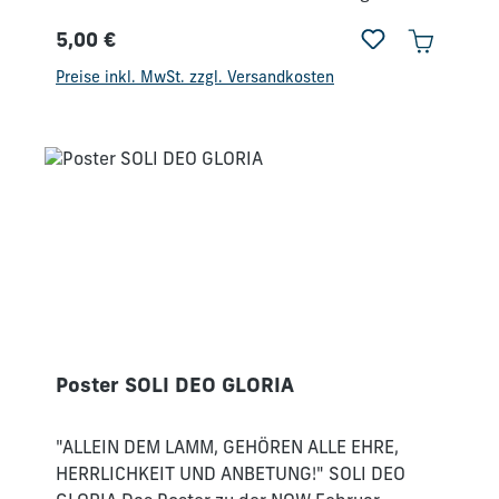
Aufgrund der hohen Nachfrage nach diesen
5,00 €
stilvollen, bieten wir diese nun zum Verkauf
Regulärer Preis:
an.Die Größe der Poster liegt bei A3, inklusive
Preise inkl. MwSt. zzgl. Versandkosten
dem weißen Rand (siehe Bilder). Poster
werden ohne Rahmen verkauft.
Poster SOLI DEO GLORIA
"ALLEIN DEM LAMM, GEHÖREN ALLE EHRE,
HERRLICHKEIT UND ANBETUNG!" SOLI DEO