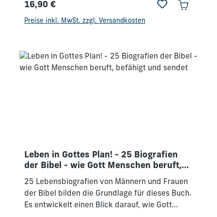
16,90 €
Dienstes Unterscheidung Auslegung von
Regulärer Preis:
Symbolen Falsche Prophetie und Propheten
Preise inkl. MwSt. zzgl. Versandkosten
Neutestamentliche Propheten und Prophetie
Leben in Gottes Plan! - 25 Biografien
der Bibel - wie Gott Menschen beruft,
befähigt und sendet
25 Lebensbiografien von Männern und Frauen
der Bibel bilden die Grundlage für dieses Buch.
Es entwickelt einen Blick darauf, wie Gott