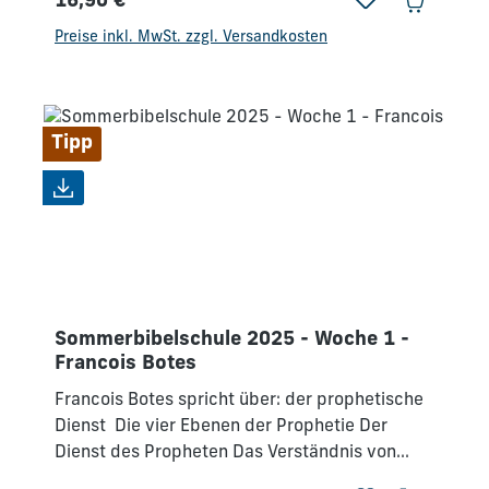
16,90 €
vergeben Auf den Heiligen Geist warten Es
Regulärer Preis:
wird keine schlechten Tage mehr geben Gott
Preise inkl. MwSt. zzgl. Versandkosten
prüft während er segnet Vernetzt
leben Generationen - WakeUp Wo wohnt Gott?
Tipp
Sommerbibelschule 2025 - Woche 1 -
Francois Botes
Francois Botes spricht über: der prophetische
Dienst Die vier Ebenen der Prophetie Der
Dienst des Propheten Das Verständnis von
Träumen Die Entwicklung des prophetischen