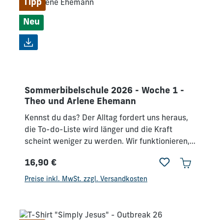
unsere Beziehungen und unsere Gemeinden
Tipp
neu beleben?
Neu
Sommerbibelschule 2026 - Woche 1 -
Theo und Arlene Ehemann
Kennst du das? Der Alltag fordert uns heraus,
die To-do-Liste wird länger und die Kraft
scheint weniger zu werden. Wir funktionieren,
leisten und halten durch, aber tief in uns
16,90 €
wächst die Sehnsucht nach neuer Frische und
Regulärer Preis:
echter Lebendigkeit. Bei der
Preise inkl. MwSt. zzgl. Versandkosten
Sommerbibelschule 2026 gehen wir
gemeinsam auf Entdeckungsreise: Wie kann
Gottes Geist unser Leben, unsere Familien,