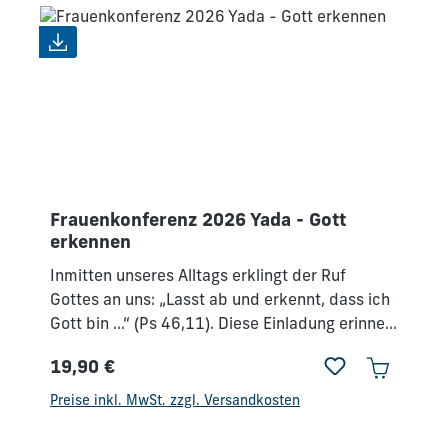
Frauenkonferenz 2026 Yada - Gott
erkennen
Inmitten unseres Alltags erklingt der Ruf
Gottes an uns: „Lasst ab und erkennt, dass ich
Gott bin …“ (Ps 46,11). Diese Einladung erinnert
uns daran, dass innere Ruhe und Frieden nicht
19,90 €
in äußeren Umständen liegen, sondern in der
Regulärer Preis:
Erkenntnis unseres Gottes. Er fordert uns auf,
Preise inkl. MwSt. zzgl. Versandkosten
von dem „abzulassen“, was uns umtreibt, und
ihm zu vertrauen.Wir haben einen großen und