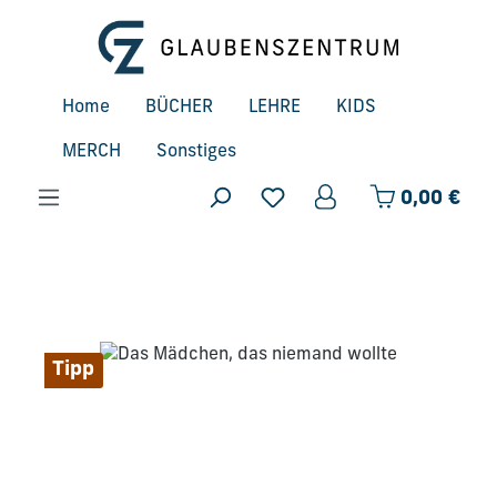
Zum Hauptinhalt springen
Home
BÜCHER
LEHRE
KIDS
MERCH
Sonstiges
Ware
0,00 €
Bildergalerie überspringen
Tipp