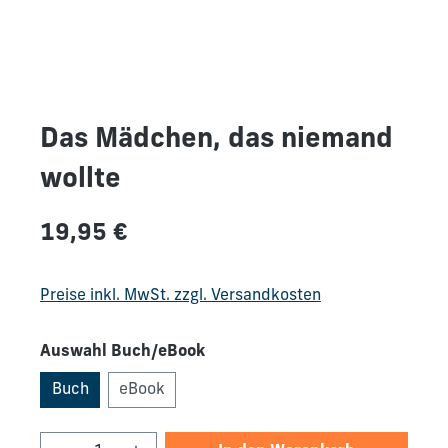
Das Mädchen, das niemand
wollte
Regulärer Preis:
19,95 €
Preise inkl. MwSt. zzgl. Versandkosten
Auswahl Buch/eBook
Buch
eBook
Produkt Anzahl: Gib den gewünschten We