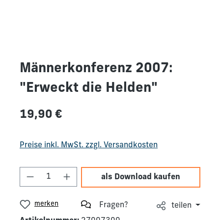
Männerkonferenz 2007:
"Erweckt die Helden"
Regulärer Preis:
19,90 €
Preise inkl. MwSt. zzgl. Versandkosten
Produkt Anzahl: Gib den gewünschten We
als Download kaufen
merken
Fragen?
teilen