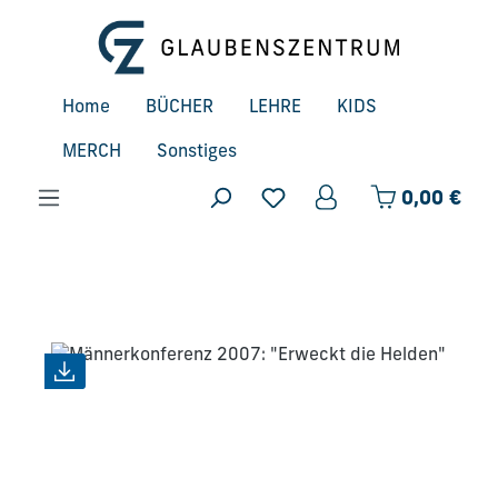
Zum Hauptinhalt springen
Home
BÜCHER
LEHRE
KIDS
MERCH
Sonstiges
Ware
0,00 €
Bildergalerie überspringen