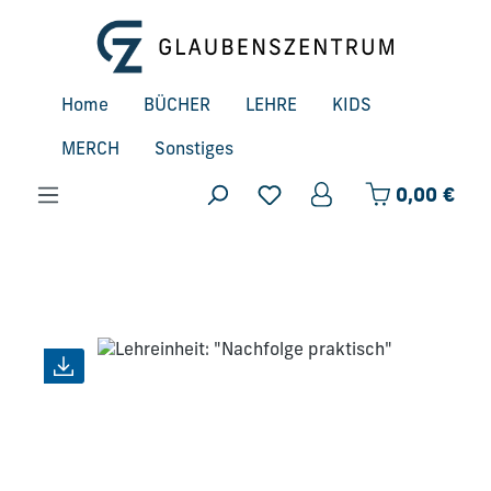
Zum Hauptinhalt springen
Home
BÜCHER
LEHRE
KIDS
MERCH
Sonstiges
Ware
0,00 €
Bildergalerie überspringen