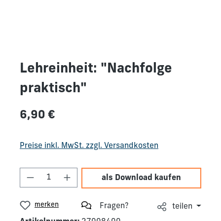
Lehreinheit: "Nachfolge
praktisch"
Regulärer Preis:
6,90 €
Preise inkl. MwSt. zzgl. Versandkosten
Produkt Anzahl: Gib den gewünschten We
als Download kaufen
merken
Fragen?
teilen