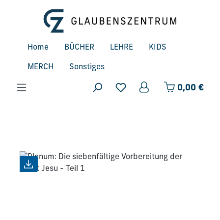
Zum Hauptinhalt springen
Home
BÜCHER
LEHRE
KIDS
MERCH
Sonstiges
Ware
0,00 €
Bildergalerie überspringen