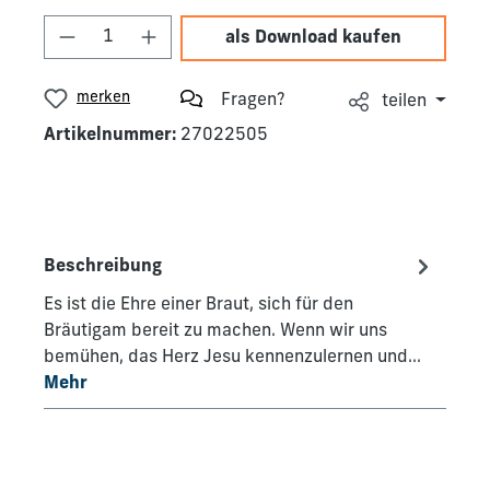
Produkt Anzahl: Gib den gewünschten We
als Download kaufen
merken
Fragen?
teilen
Artikelnummer:
27022505
Beschreibung
Es ist die Ehre einer Braut, sich für den
Bräutigam bereit zu machen. Wenn wir uns
bemühen, das Herz Jesu kennenzulernen und…
Mehr