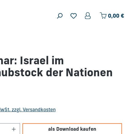
Ware
0,00 €
ar: Israel im
ubstock der Nationen
is:
 MwSt. zzgl. Versandkosten
Anzahl: Gib den gewünschten Wert ein o
als Download kaufen