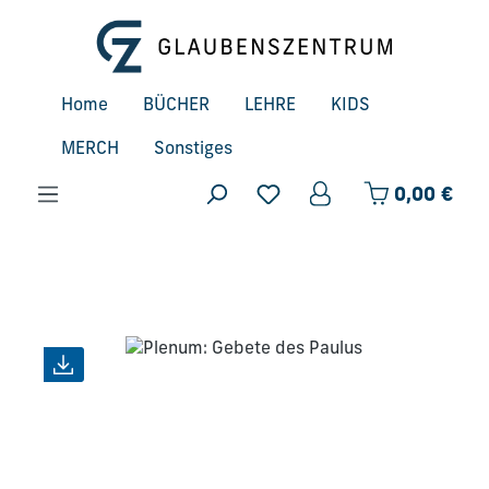
Zum Hauptinhalt springen
Home
BÜCHER
LEHRE
KIDS
MERCH
Sonstiges
Ware
0,00 €
Bildergalerie überspringen