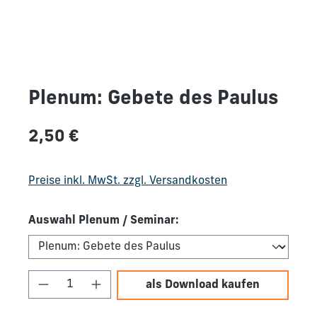
Plenum: Gebete des Paulus
Regulärer Preis:
2,50 €
Preise inkl. MwSt. zzgl. Versandkosten
Auswahl Plenum / Seminar:
Produkt Anzahl: Gib den gewünschten We
als Download kaufen