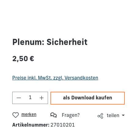
Plenum: Sicherheit
Regulärer Preis:
2,50 €
Preise inkl. MwSt. zzgl. Versandkosten
Produkt Anzahl: Gib den gewünschten We
als Download kaufen
merken
Fragen?
teilen
Artikelnummer:
27010201