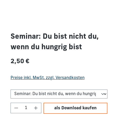
Seminar: Du bist nicht du,
wenn du hungrig bist
Regulärer Preis:
2,50 €
Preise inkl. MwSt. zzgl. Versandkosten
Produkt Anzahl: Gib den gewünschten We
als Download kaufen