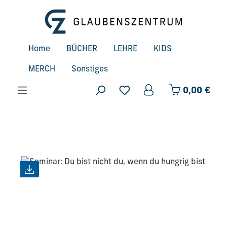
Zum Hauptinhalt springen
Home
BÜCHER
LEHRE
KIDS
MERCH
Sonstiges
Ware
0,00 €
Bildergalerie überspringen