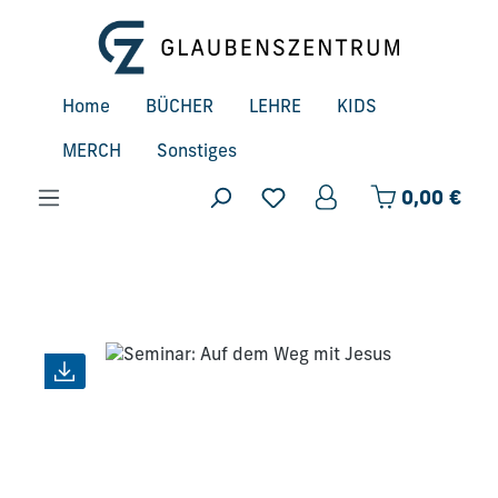
Zum Hauptinhalt springen
Home
BÜCHER
LEHRE
KIDS
MERCH
Sonstiges
Ware
0,00 €
Bildergalerie überspringen