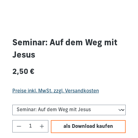
Seminar: Auf dem Weg mit
Jesus
Regulärer Preis:
2,50 €
Preise inkl. MwSt. zzgl. Versandkosten
Produkt Anzahl: Gib den gewünschten We
als Download kaufen