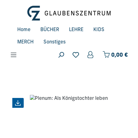
Zum Hauptinhalt springen
Home
BÜCHER
LEHRE
KIDS
MERCH
Sonstiges
Ware
0,00 €
Bildergalerie überspringen