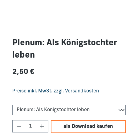
Plenum: Als Königstochter
leben
Regulärer Preis:
2,50 €
Preise inkl. MwSt. zzgl. Versandkosten
Produkt Anzahl: Gib den gewünschten We
als Download kaufen