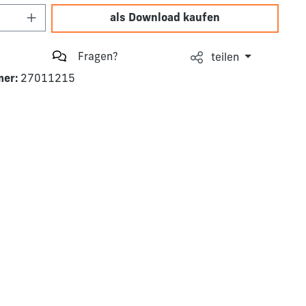
Anzahl: Gib den gewünschten Wert ein o
als Download kaufen
Fragen?
teilen
mer:
27011215