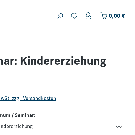
Ware
0,00 €
ar: Kindererziehung
is:
 MwSt. zzgl. Versandkosten
num / Seminar: